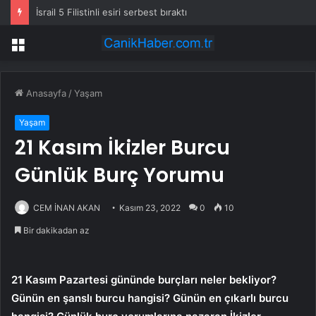
İsrail 5 Filistinli esiri serbest bıraktı
Menü
Anasayfa
/
Yaşam
Yaşam
21 Kasım İkizler Burcu
Günlük Burç Yorumu
CEM İNAN AKAN
Kasım 23, 2022
0
10
Bir dakikadan az
21 Kasım Pazartesi gününde burçları neler bekliyor?
Günün en şanslı burcu hangisi? Günün en çıkarlı burcu