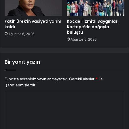
Fatih Ürek’in vasiyeti yarım
Kocaeli İzmitli Saygınlar,
kaldı
Kartepe’de doğayla
buluştu
Ağustos 6, 2026
Ağustos 5, 2026
Bir yanıt yazın
E-posta adresiniz yayınlanmayacak.
Gerekli alanlar
*
ile
işaretlenmişlerdir
Y
o
r
u