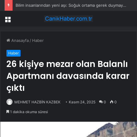
Bilim insanlarından yeni aşı: Soğuk ortama gerek duymayan toz aşı geliştirildi
Menü
Anasayfa
/
Haber
Haber
26 kişiye mezar olan Balanlı
Apartmanı davasında karar
çıktı
MEHMET HAZBİN KAZBEK
Kasım 24, 2025
0
0
1 dakika okuma süresi