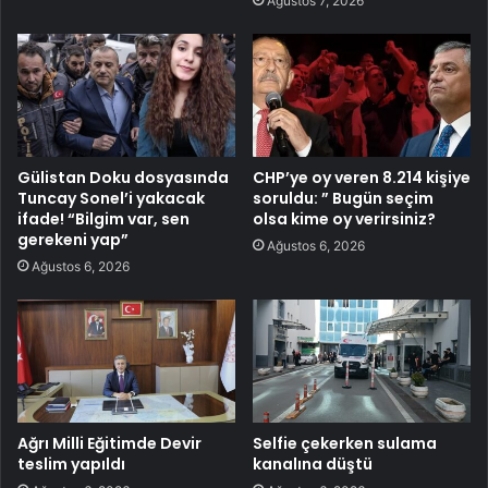
Ağustos 7, 2026
Gülistan Doku dosyasında
CHP’ye oy veren 8.214 kişiye
Tuncay Sonel’i yakacak
soruldu: ” Bugün seçim
ifade! “Bilgim var, sen
olsa kime oy verirsiniz?
gerekeni yap”
Ağustos 6, 2026
Ağustos 6, 2026
Ağrı Milli Eğitimde Devir
Selfie çekerken sulama
teslim yapıldı
kanalına düştü