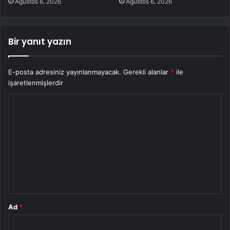
Ağustos 6, 2026
Ağustos 6, 2026
Bir yanıt yazın
E-posta adresiniz yayınlanmayacak.
Gerekli alanlar
*
ile
işaretlenmişlerdir
Y
o
r
u
m
*
Ad
*