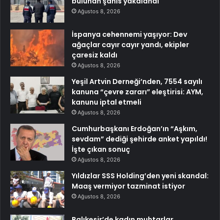
bulunan şahıs yakalandı
Ağustos 8, 2026
İspanya cehennemi yaşıyor: Dev
ağaçlar cayır cayır yandı, ekipler
çaresiz kaldı
Ağustos 8, 2026
Yeşil Artvin Derneği’nden, 7554 sayılı
kanuna “çevre zararı” eleştirisi: AYM,
kanunu iptal etmeli
Ağustos 8, 2026
Cumhurbaşkanı Erdoğan’ın “Aşkım,
sevdam” dediği şehirde anket yapıldı!
İşte çıkan sonuç
Ağustos 8, 2026
Yıldızlar SSS Holding’den yeni skandal:
Maaş vermiyor tazminat istiyor
Ağustos 8, 2026
Balıkesir’de kadın muhtarlar