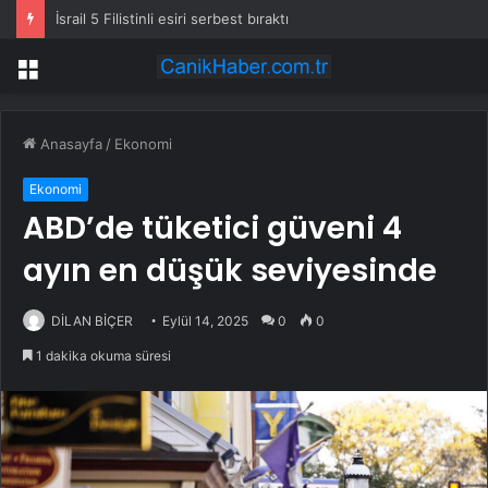
İsrail 5 Filistinli esiri serbest bıraktı
Menü
Anasayfa
/
Ekonomi
Ekonomi
ABD’de tüketici güveni 4
ayın en düşük seviyesinde
DİLAN BİÇER
Eylül 14, 2025
0
0
1 dakika okuma süresi