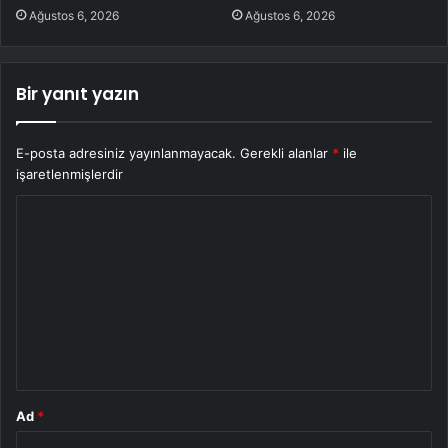
Ağustos 6, 2026
Ağustos 6, 2026
Bir yanıt yazın
E-posta adresiniz yayınlanmayacak.
Gerekli alanlar
*
ile
işaretlenmişlerdir
Y
o
r
u
m
*
Ad
*