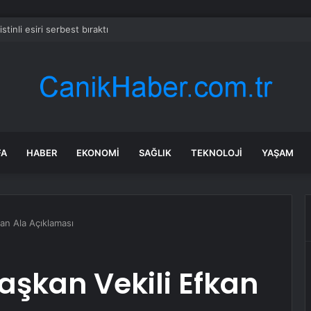
listinli esiri serbest bıraktı
FA
HABER
EKONOMI
SAĞLIK
TEKNOLOJI
YAŞAM
kan Ala Açıklaması
Başkan Vekili Efkan