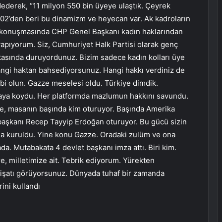
aydederek, “11 milyon 550 bin üyeye ulaştık. Çeyrek
2002’den beri bu dinamizm ve heyecan var. Ak kadroların
tçe konuşmasında CHP Genel Başkanı kadın haklarından
yapıyorum. Siz, Cumhuriyet Halk Partisi olarak genç
rkasında duruyordunuz. Bizim sadece kadın kolları üye
 Hangi haktan bahsediyorsunuz. Hangi hakkı verdiniz de
gibi olun. Gazze meselesi oldu. Türkiye dimdik.
aya koydu. Her platformda mazlumun hakkını savundu.
e, masanın başında kim oturuyor. Başında Amerika
başkanı Recep Tayyip Erdoğan oturuyor. Bu gücü sizin
masa kuruldu. Yine konu Gazze. Oradaki zulüm ve ona
da. Mutabakata 4 devlet başkanı imza attı. Biri kim.
e, milletimize ait. Tebrik ediyorum. Yürekten
idişatı görüyorsunuz. Dünyada tuhaf bir zamanda
ini kullandı