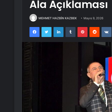
Ala Açıklaması
MEHMET HAZBİN KAZBEK
Mayıs 9, 2026
Facebook
Twitter
LinkedIn
Tumblr
Pinterest
Reddit