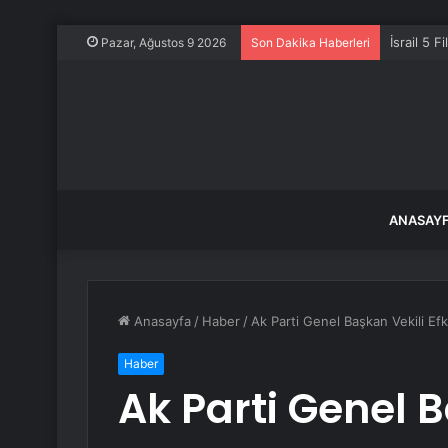
İsrail 5 Fi
Pazar, Ağustos 9 2026
Son Dakika Haberleri
ANASAY
Anasayfa
/
Haber
/
Ak Parti Genel Başkan Vekili Ef
Haber
Ak Parti Genel 