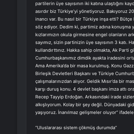
partilerin üye sayısının iki katına ulaştığını k
asırdır biz Türkiye’yi yönetiyoruz. Bakıyoruz 
inancı var. Bu nasıl bir Türkiye inşa etti? Bü
söz ediyor. Dedim ki, partimiz adına konuşma 
kızlarımızın okula girmesine engel olanların a
sayımız, sizin partinizin üye sayısının 3 katı.
kullandırttınız. Hakka sahip olmakta, Ak Parti 
Cumhurbaşkanımız dimdik ayakta iradesini ort
Ama Amerika’da bir masa kurulmuş. Konu Gazz
Birleşik Devletleri Başkanı ve Türkiye Cumhur
çalışmalarınızdan alıyor. Geldik Mısır’da bir 
karşı duruş konu. 4 devlet başkanı imza attı ora
Recep Tayyip Erdoğan. Arkasındaki irade sizler
alkışlıyorum. Kolay bir şey değil. Dünyadaki g
yaşıyoruz. İnanılmaz gelişmeler oluyor” ifadeler
“Uluslararası sistem çökmüş durumda”