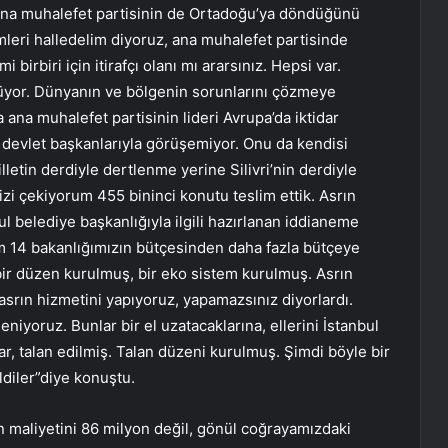
 ana muhalefet partisinin de Ortadoğu’ya döndüğünü
leri halledelim diyoruz, ana muhalefet partisinde
 birbiri için itirafçı olanı mı ararsınız. Hepsi var.
yor. Dünyanın ve bölgenin sorunlarını çözmeye
Ama ana muhalefet partisinin lideri Avrupa’da iktidar
da devlet başkanlarıyla görüşemiyor. Onu da kendisi
lletin derdiyle dertlenme yerine Silivri’nin derdiyle
nizi çekiyorum 455 bininci konutu teslim ettik. Asrın
bul belediye başkanlığıyla ilgili hazırlanan iddianeme
m 14 bakanlığımızın bütçesinden daha fazla bütçeye
bir düzen kurulmuş, bir eko sistem kurulmuş. Asrın
asrın hizmetini yapıyoruz, yapamazsınız diyorlardı.
eniyoruz. Bunlar bir el uzatacaklarına, ellerini İstanbul
r, talan edilmiş. Talan düzeni kurulmuş. Şimdi böyle bir
ldiler”diye konuştu.
n maliyetini 86 milyon değil, gönül coğrayamızdaki