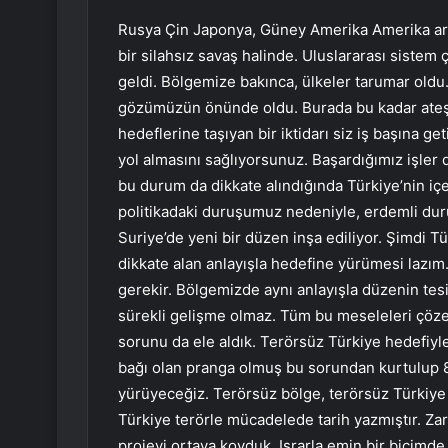
Rusya Çin Japonya, Güney Amerika Amerika ara
bir silahsız savaş halinde. Uluslararası sistem
geldi. Bölgemize bakınca, ülkeler tarumar oldu
gözümüzün önünde oldu. Burada bu kadar ateş ç
hedeflerine taşıyan bir iktidarı siz iş başına ge
yol almasını sağlıyorsunuz. Başardığımız işler
bu durum da dikkate alındığında Türkiye’nin iç
politikadaki duruşumuz nedeniyle, erdemli duru
Suriye’de yeni bir düzen inşa ediliyor. Şimdi T
dikkate alan anlayışla hedefine yürümesi lazım
gerekir. Bölgemizde aynı anlayışla düzenin te
sürekli gelişme olmaz. Tüm bu meseleleri çöz
sorunu da ele aldık. Terörsüz Türkiye hedefiyl
bağı olan pranga olmuş bu sorundan kurtulup 8
yürüyeceğiz. Terörsüz bölge, terörsüz Türkiye 
Türkiye terörle mücadelede tarih yazmıştır. Za
projeyi ortaya koyduk. Israrla emin bir biçimde