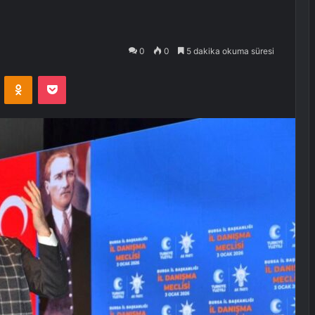
0
0
5 dakika okuma süresi
VKontakte
Odnoklassniki
Pocket