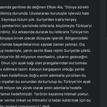
sında gerilime de değinen Efkan Ala, “Dünya sürekli
 çökmüş durumda. Uluslararası kuruluşlar işlevsiz hale
. Saymaya lüzum yok. Suriye’den Irak’a herşey
emberinin içerisinde istikrarla, büyümeyle Türkiye’yi
tirdiniz. Siz arkasında durarak bu istikrarla Türkiye’nin
 dünyaya örnek olacak düzeyde işlerdir. Bölgemizdeki
erisinde başardıklarımızı saysak zaman yetmez. Dış
ş nedeniyle, yarım asırlık Baas rejimi Suriye’de çöktü.
ürkiye’nin 86 milyonun menfaatini, çıkarını geleceğini
. Onun için ayak bağı olan prangalarından kurtulması
sis edilmesi lazım. Kaosun kargaşanın olduğu yerde
erken hedefimize doğru emin adımlarla yürürken bu
e inşallah bu sorundan da kurtulup bu Türkiye’nin ayak
6 milyon tek yürek olarak emin adımlarla hedefe
temel hedefimizdir. Terörün kazanma hitimali yoktur.
rar verme imkan ve ihtimalini ortadan kaldırmak için bu
 bu projeyi uyguluyoruz.” dedi.