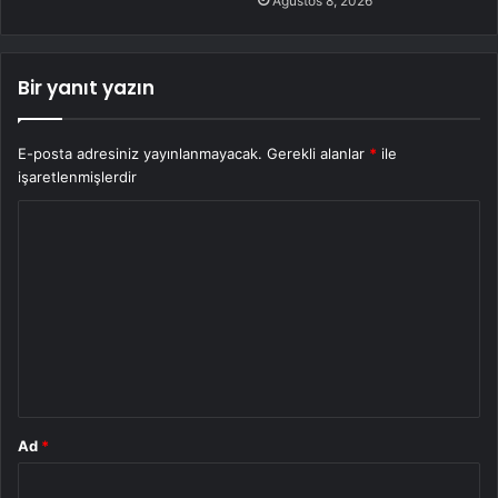
Ağustos 8, 2026
Bir yanıt yazın
E-posta adresiniz yayınlanmayacak.
Gerekli alanlar
*
ile
işaretlenmişlerdir
Y
o
r
u
m
*
Ad
*