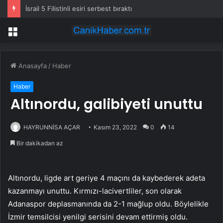
İsrail 5 Filistinli esiri serbest bıraktı
Menü
Anasayfa
/
Haber
Haber
Altınordu, galibiyeti unuttu
HAYRUNNİSA AÇAR
Kasım 23, 2022
0
14
Bir dakikadan az
Altınordu, ligde art geriye 4 maçını da kaybederek adeta
kazanmayı unuttu. Kırmızı-lacivertliler, son olarak
Adanaspor deplasmanında da 2-1 mağlup oldu. Böylelikle
İzmir temsilcisi yenilgi serisini devam ettirmiş oldu.