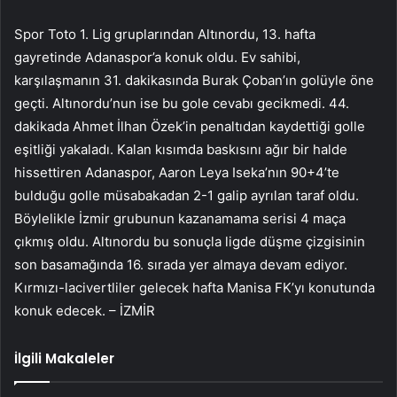
Spor Toto 1. Lig gruplarından Altınordu, 13. hafta
gayretinde Adanaspor’a konuk oldu. Ev sahibi,
karşılaşmanın 31. dakikasında Burak Çoban’ın golüyle öne
geçti. Altınordu’nun ise bu gole cevabı gecikmedi. 44.
dakikada Ahmet İlhan Özek’in penaltıdan kaydettiği golle
eşitliği yakaladı. Kalan kısımda baskısını ağır bir halde
hissettiren Adanaspor, Aaron Leya Iseka’nın 90+4’te
bulduğu golle müsabakadan 2-1 galip ayrılan taraf oldu.
Böylelikle İzmir grubunun kazanamama serisi 4 maça
çıkmış oldu. Altınordu bu sonuçla ligde düşme çizgisinin
son basamağında 16. sırada yer almaya devam ediyor.
Kırmızı-lacivertliler gelecek hafta Manisa FK’yı konutunda
konuk edecek. – İZMİR
İlgili Makaleler