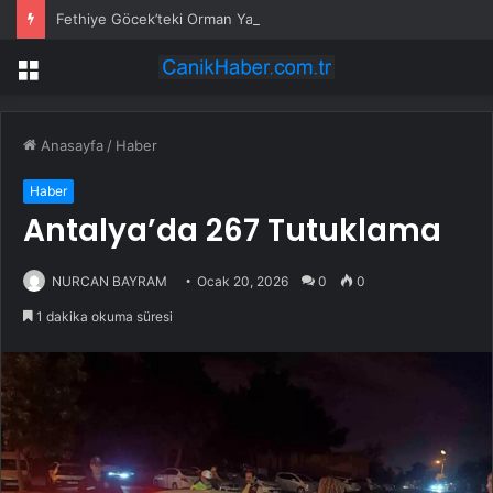
Fethiye Göcek’teki Orman Yangınına Müdahale Güçlendirildi: Hava ve Kara Ekipleri Artırıldı
Menü
Anasayfa
/
Haber
Haber
Antalya’da 267 Tutuklama
NURCAN BAYRAM
Ocak 20, 2026
0
0
1 dakika okuma süresi