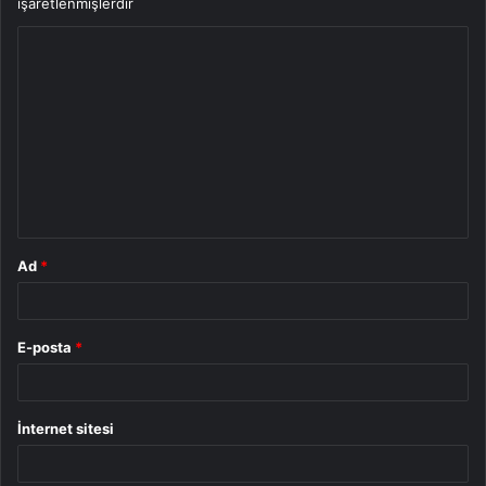
işaretlenmişlerdir
Y
o
r
u
m
*
Ad
*
E-posta
*
İnternet sitesi