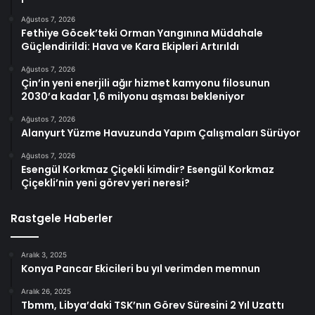
Ağustos 7, 2026
Fethiye Göcek’teki Orman Yangınına Müdahale
Güçlendirildi: Hava ve Kara Ekipleri Artırıldı
Ağustos 7, 2026
Çin’in yeni enerjili ağır hizmet kamyonu filosunun
2030’a kadar 1,6 milyonu aşması bekleniyor
Ağustos 7, 2026
Alanyurt Yüzme Havuzunda Yapım Çalışmaları Sürüyor
Ağustos 7, 2026
Esengül Korkmaz Çiçekli kimdir? Esengül Korkmaz
Çiçekli’nin yeni görev yeri neresi?
Rastgele Haberler
Aralık 3, 2025
Konya Pancar Ekicileri bu yıl verimden memnun
Aralık 26, 2025
Tbmm, Libya’daki TSK’nın Görev Süresini 2 Yıl Uzattı