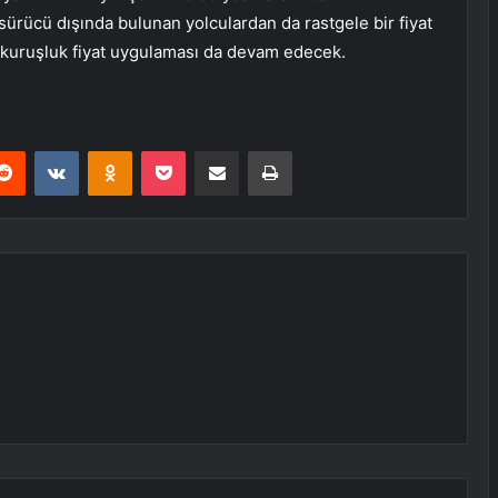
ürücü dışında bulunan yolculardan da rastgele bir fiyat
 kuruşluk fiyat uygulaması da devam edecek.
erest
Reddit
VKontakte
Odnoklassniki
Pocket
E-Posta ile paylaş
Yazdır