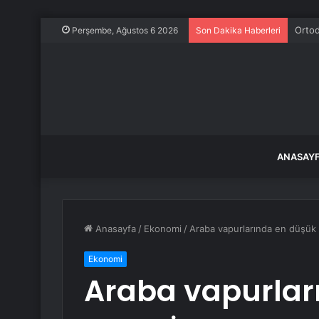
Ortod
Perşembe, Ağustos 6 2026
Son Dakika Haberleri
ANASAY
Anasayfa
/
Ekonomi
/
Araba vapurlarında en düşük 
Ekonomi
Araba vapurlar