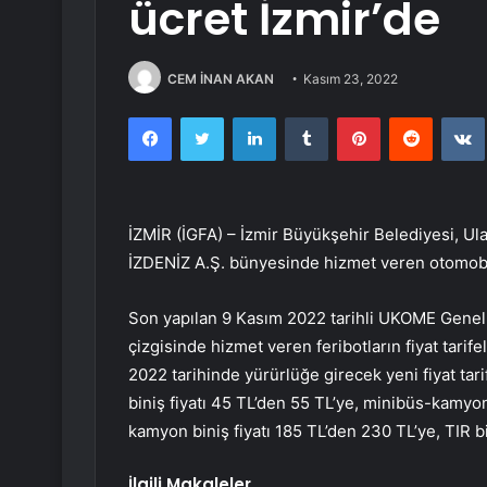
ücret İzmir’de
CEM İNAN AKAN
Kasım 23, 2022
Facebook
Twitter
LinkedIn
Tumblr
Pinterest
Reddit
İZMİR (İGFA) – İzmir Büyükşehir Belediyesi, 
İZDENİZ A.Ş. bünyesinde hizmet veren otomobil
Son yapılan 9 Kasım 2022 tarihli UKOME Genel K
çizgisinde hizmet veren feribotların fiyat tarife
2022 tarihinde yürürlüğe girecek yeni fiyat tari
biniş fiyatı 45 TL’den 55 TL’ye, minibüs-kamyon
kamyon biniş fiyatı 185 TL’den 230 TL’ye, TIR bi
İlgili Makaleler