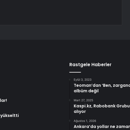
Rastgele Haberler
Eylül 3, 2023
Teoman’dan ‘Ben, zargana,
albüm değil
lar!
Mart 27, 2025
Kaspi.kz, Rabobank Grubu’n
alıyor
 yükseltti
Ağustos 1, 2026
Ankara’da yollar ne zaman