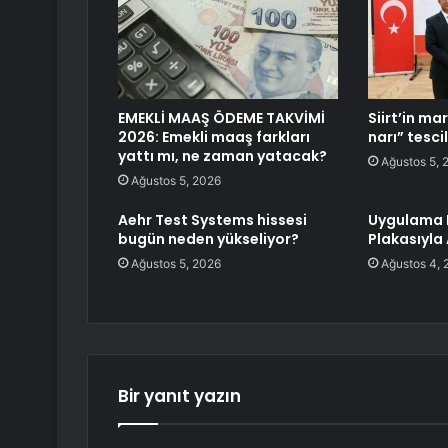
EMEKLİ MAAŞ ÖDEME TAKVİMİ
Siirt’in ma
2026: Emekli maaş farkları
narı” tesci
yattı mı, ne zaman yatacak?
Ağustos 5, 
Ağustos 5, 2026
Aehr Test Systems hissesi
Uygulama B
bugün neden yükseliyor?
Plakasıyla 
Ağustos 5, 2026
Ağustos 4, 
Bir yanıt yazın