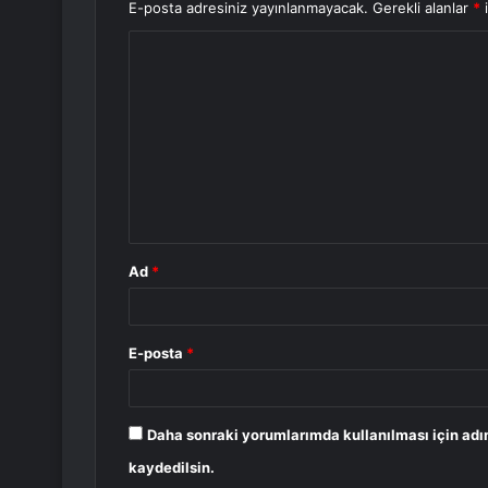
E-posta adresiniz yayınlanmayacak.
Gerekli alanlar
*
i
Y
o
r
u
m
*
Ad
*
E-posta
*
Daha sonraki yorumlarımda kullanılması için adı
kaydedilsin.