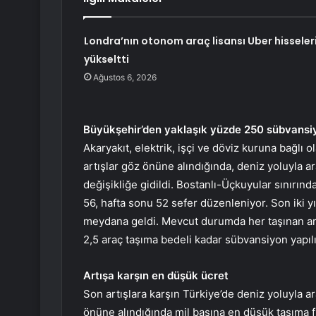
Londra’nın otonom araç lisansı Uber hisseleri
yükseltti
Ağustos 6, 2026
Büyükşehir’den yaklaşık yüzde 250 sübvansi
Akaryakıt, elektrik, işçi ve döviz kuruna bağlı
artışlar göz önüne alındığında, deniz yoluyla ara
değişikliğe gidildi. Bostanlı-Üçkuyular sınırınd
56, hafta sonu 52 sefer düzenleniyor. Son iki y
meydana geldi. Mevcut durumda her taşınan araç
2,5 araç taşıma bedeli kadar sübvansiyon yapılı
Artışa karşın en düşük ücret
Son artışlara karşın Türkiye’de deniz yoluyla ara
önüne alındığında mil başına en düşük taşıma f