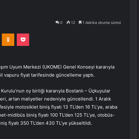
0
12
1 dakika okuma süresi
VKontakte
Odnoklassniki
Pocket
Ulaşım Uyum Merkezi (UKOME) Genel Konseyi kararıyla
 vapuru fiyat tarifesinde güncelleme yaptı.
urulu’nun oy birliği kararıyla Bostanlı – Üçkuyular
leri, artan maliyetler nedeniyle güncellendi. 1 Aralık
fesiyle motosiklet biniş fiyatı 13 TL’den 16 TL’ye, araba
et-midibüs biniş fiyatı 100 TL’den 125 TL’ye, otobüs-
niş fiyatı 350 TL’den 430 TL’ye yükseltildi.