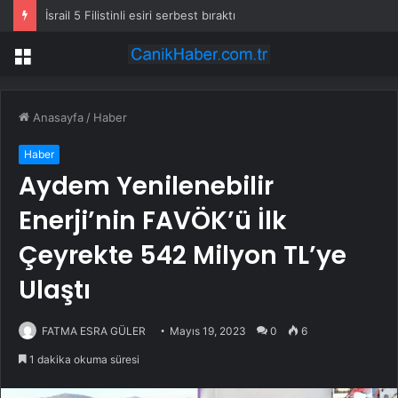
İsrail 5 Filistinli esiri serbest bıraktı
Menü
Anasayfa
/
Haber
Haber
Aydem Yenilenebilir
Enerji’nin FAVÖK’ü İlk
Çeyrekte 542 Milyon TL’ye
Ulaştı
FATMA ESRA GÜLER
Mayıs 19, 2023
0
6
1 dakika okuma süresi