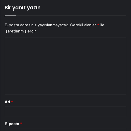
Bir yanıt yazın
E-posta adresiniz yayınlanmayacak.
Gerekli alanlar
*
ile
işaretlenmişlerdir
Y
o
r
u
m
*
Ad
*
E-posta
*