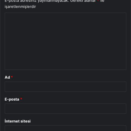
E-posta adresiniz yayınlanmayacak.
Gerekli alanlar
*
ile
işaretlenmişlerdir
Y
o
r
u
m
*
Ad
*
E-posta
*
İnternet sitesi