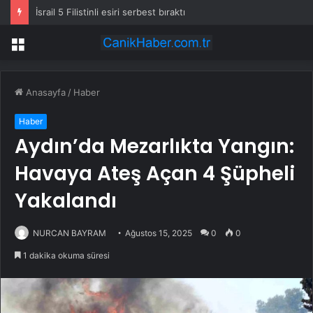
İsrail 5 Filistinli esiri serbest bıraktı
Menü
Anasayfa
/
Haber
Haber
Aydın’da Mezarlıkta Yangın:
Havaya Ateş Açan 4 Şüpheli
Yakalandı
NURCAN BAYRAM
Ağustos 15, 2025
0
0
1 dakika okuma süresi