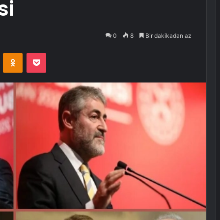
si
0
8
Bir dakikadan az
VKontakte
Odnoklassniki
Pocket