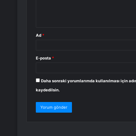
u
m
*
Ad
*
E-posta
*
Daha sonraki yorumlarımda kullanılması için adı
kaydedilsin.