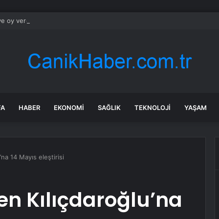
e oy veren 8.214 kişiye soruldu: ” Bugün seçim olsa kime oy verirsiniz?
FA
HABER
EKONOMI
SAĞLIK
TEKNOLOJI
YAŞAM
na 14 Mayıs eleştirisi
n Kılıçdaroğlu’na