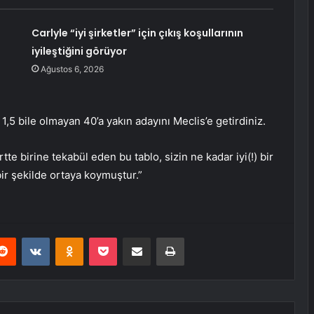
Carlyle “iyi şirketler” için çıkış koşullarının
iyileştiğini görüyor
Ağustos 6, 2026
1,5 bile olmayan 40’a yakın adayını Meclis’e getirdiniz.
e birine tekabül eden bu tablo, sizin ne kadar iyi(!) bir
r şekilde ortaya koymuştur.”
erest
Reddit
VKontakte
Odnoklassniki
Pocket
E-Posta ile paylaş
Yazdır