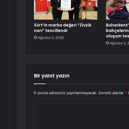
Siirt’in marka değeri “Zivzik
Buharkent’
narı” tescillendi
bahçeleri
oluşum tes
Ağustos 5, 2026
Ağustos 5, 
Bir yanıt yazın
E-posta adresiniz yayınlanmayacak.
Gerekli alanlar
*
i
Y
o
r