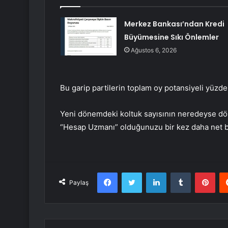
Merkez Bankası’ndan Kredi
Büyümesine Sıkı Önlemler
Ağustos 6, 2026
Bu garip partilerin toplam oy potansiyeli yüzde 
Yeni dönemdeki koltuk sayısının neredeyse dörtt
“Hesap Uzmanı” olduğunuzu bir kez daha net bi
Facebook
Twitter
LinkedIn
Tumblr
Pint
Paylaş