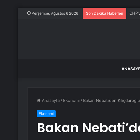
CHP’y
Perşembe, Ağustos 6 2026
Son Dakika Haberleri
ANASAY
Anasayfa
/
Ekonomi
/
Bakan Nebati’den Kılıçdaroğlu’
Ekonomi
Bakan Nebati’de