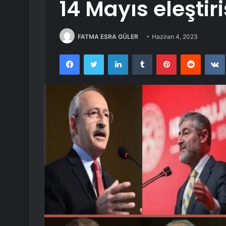
14 Mayıs eleştiri
FATMA ESRA GÜLER
Haziran 4, 2023
Facebook
Twitter
LinkedIn
Tumblr
Pinterest
Reddit