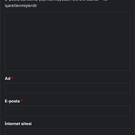
işaretlenmişlerdir
Y
o
r
u
m
*
Ad
*
E-posta
*
İnternet sitesi