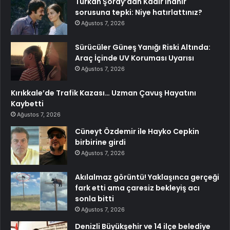
Türkan Şoray’dan Kadir İnanır
sorusuna tepki: Niye hatırlattınız?
Ağustos 7, 2026
Sürücüler Güneş Yanığı Riski Altında:
Araç İçinde UV Koruması Uyarısı
Ağustos 7, 2026
Kırıkkale’de Trafik Kazası… Uzman Çavuş Hayatını
Kaybetti
Ağustos 7, 2026
Cüneyt Özdemir ile Hayko Cepkin
birbirine girdi
Ağustos 7, 2026
Akılalmaz görüntü! Yaklaşınca gerçeği
fark etti ama çaresiz bekleyiş acı
sonla bitti
Ağustos 7, 2026
Denizli Büyükşehir ve 14 ilçe belediye