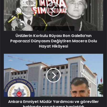
Ünlülerin Korkulu Rüyası Ron Galella’nın
Paparazzi Dünyasını Değiştiren Macera Dolu
Hayat Hikâyesi
Ankara Emniyet Müdür Yardımcısı ve görevliler
hakkında soruşturma başlatıldı