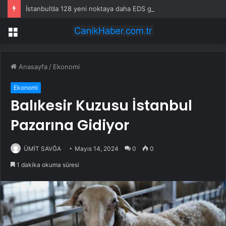
İstanbul’da 128 yeni noktaya daha EDS geliyor
Menü
Anasayfa
/
Ekonomi
Ekonomi
Balıkesir Kuzusu İstanbul
Pazarına Gidiyor
ÜMİT SAVĞA
Mayıs 14, 2024
0
0
1 dakika okuma süresi