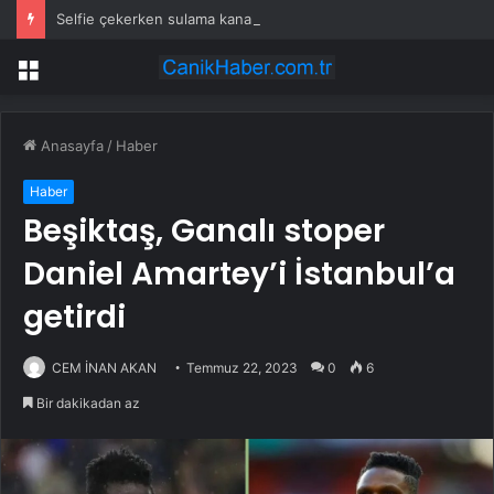
Selfie çekerken sulama kanalına düştü
Menü
Anasayfa
/
Haber
Haber
Beşiktaş, Ganalı stoper
Daniel Amartey’i İstanbul’a
getirdi
CEM İNAN AKAN
Temmuz 22, 2023
0
6
Bir dakikadan az