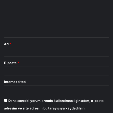
r
u
m
*
Ad
*
E-posta
*
İnternet sitesi
Daha sonraki yorumlarımda kullanılması için adım, e-posta
adresim ve site adresim bu tarayıcıya kaydedilsin.