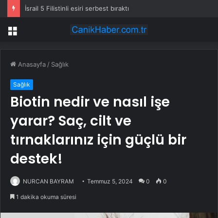
İsrail 5 Filistinli esiri serbest bıraktı
Menü
Anasayfa
/
Sağlık
Sağlık
Biotin nedir ve nasıl işe
yarar? Saç, cilt ve
tırnaklarınız için güçlü bir
destek!
NURCAN BAYRAM
Temmuz 5, 2024
0
0
1 dakika okuma süresi