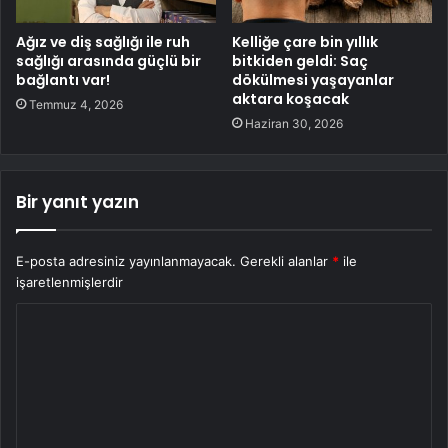
Ağız ve diş sağlığı ile ruh
Kelliğe çare bin yıllık
sağlığı arasında güçlü bir
bitkiden geldi: Saç
bağlantı var!
dökülmesi yaşayanlar
aktara koşacak
Temmuz 4, 2026
Haziran 30, 2026
Bir yanıt yazın
E-posta adresiniz yayınlanmayacak.
Gerekli alanlar
*
ile
işaretlenmişlerdir
Y
o
r
u
m