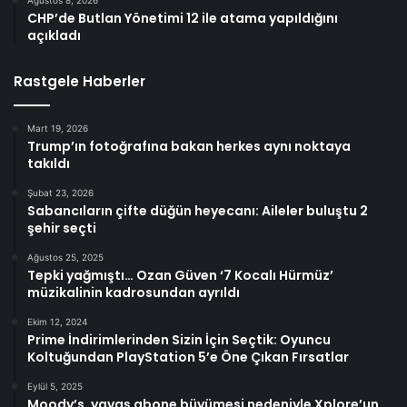
Ağustos 8, 2026
CHP’de Butlan Yönetimi 12 ile atama yapıldığını
açıkladı
Rastgele Haberler
Mart 19, 2026
Trump’ın fotoğrafına bakan herkes aynı noktaya
takıldı
Şubat 23, 2026
Sabancıların çifte düğün heyecanı: Aileler buluştu 2
şehir seçti
Ağustos 25, 2025
Tepki yağmıştı… Ozan Güven ‘7 Kocalı Hürmüz’
müzikalinin kadrosundan ayrıldı
Ekim 12, 2024
Prime İndirimlerinden Sizin İçin Seçtik: Oyuncu
Koltuğundan PlayStation 5’e Öne Çıkan Fırsatlar
Eylül 5, 2025
Moody’s, yavaş abone büyümesi nedeniyle Xplore’un