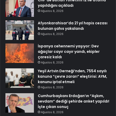
CHP’de Butlan Yönetimi 12 ile atama
yapıldığını açıkladı
Ağustos 8, 2026
Afyonkarahisar’da 21 yıl hapis cezası
bulunan şahıs yakalandı
Ağustos 8, 2026
İspanya cehennemi yaşıyor: Dev
ağaçlar cayır cayır yandı, ekipler
çaresiz kaldı
Ağustos 8, 2026
Yeşil Artvin Derneği’nden, 7554 sayılı
kanuna “çevre zararı” eleştirisi: AYM,
kanunu iptal etmeli
Ağustos 8, 2026
Cumhurbaşkanı Erdoğan’ın “Aşkım,
sevdam” dediği şehirde anket yapıldı!
İşte çıkan sonuç
Ağustos 8, 2026