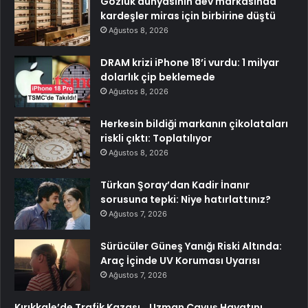
Gözlük dünyasının dev markasında
kardeşler miras için birbirine düştü
Ağustos 8, 2026
DRAM krizi iPhone 18’i vurdu: 1 milyar
dolarlık çip beklemede
Ağustos 8, 2026
Herkesin bildiği markanın çikolataları
riskli çıktı: Toplatılıyor
Ağustos 8, 2026
Türkan Şoray’dan Kadir İnanır
sorusuna tepki: Niye hatırlattınız?
Ağustos 7, 2026
Sürücüler Güneş Yanığı Riski Altında:
Araç İçinde UV Koruması Uyarısı
Ağustos 7, 2026
Kırıkkale’de Trafik Kazası… Uzman Çavuş Hayatını