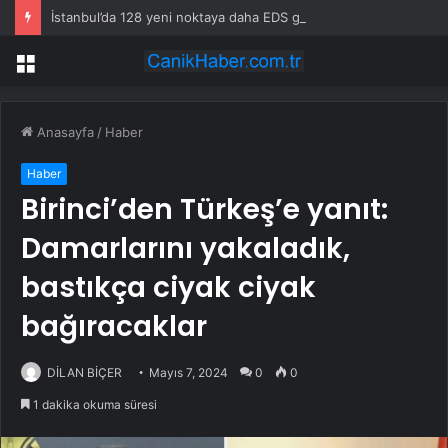
İstanbul’da 128 yeni noktaya daha EDS geliyor
Menü
Anasayfa
/
Haber
Haber
Birinci’den Türkeş’e yanıt:
Damarlarını yakaladık,
bastıkça ciyak ciyak
bağıracaklar
DİLAN BİÇER
Mayıs 7, 2024
0
0
1 dakika okuma süresi