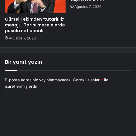
Ağustos 7, 2026
Gürsel Tekin’den ‘tutarlılık’
mesajı… Tarihi meselelerde
pusula net olmalı
Ağustos 7, 2026
Bir yanıt yazın
E-posta adresiniz yayınlanmayacak.
Gerekli alanlar
*
ile
işaretlenmişlerdir
Y
o
r
u
m