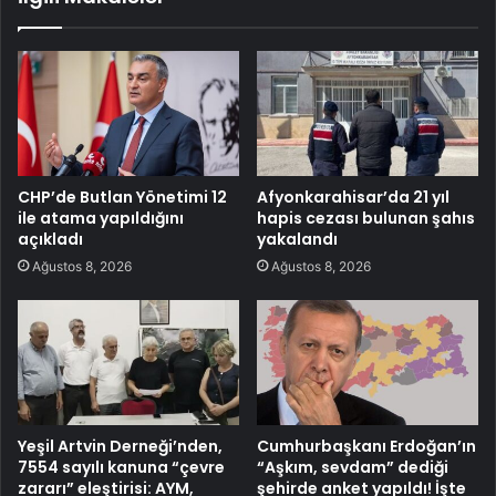
CHP’de Butlan Yönetimi 12
Afyonkarahisar’da 21 yıl
ile atama yapıldığını
hapis cezası bulunan şahıs
açıkladı
yakalandı
Ağustos 8, 2026
Ağustos 8, 2026
Yeşil Artvin Derneği’nden,
Cumhurbaşkanı Erdoğan’ın
7554 sayılı kanuna “çevre
“Aşkım, sevdam” dediği
zararı” eleştirisi: AYM,
şehirde anket yapıldı! İşte