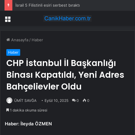
İsrail 5 Filistinli esiri serbest bıraktı
Menü
Anasayfa
/
Haber
Haber
CHP İstanbul İl Başkanlığı
Binası Kapatıldı, Yeni Adres
Bahçelievler Oldu
ÜMİT SAVĞA
Eylül 10, 2025
0
0
1 dakika okuma süresi
Haber: İleyda ÖZMEN