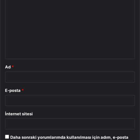
Y
o
r
u
m
*
Ad
*
E-posta
*
İnternet sitesi
Daha sonraki yorumlarımda kullanılması için adım, e-posta