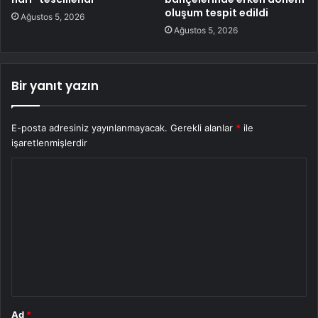
oluşum tespit edildi
Ağustos 5, 2026
Ağustos 5, 2026
Bir yanıt yazın
E-posta adresiniz yayınlanmayacak.
Gerekli alanlar
*
ile
işaretlenmişlerdir
Y
o
r
u
m
*
Ad
*