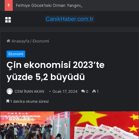
Fethiye Göcek’teki Orman Yangınına Müdahale Güçlendirildi: Hava ve Kara Ekipleri Artırıldı
Menü
Anasayfa
/
Ekonomi
Ekonomi
Çin ekonomisi 2023’te
yüzde 5,2 büyüdü
CEM İNAN AKAN
Ocak 17, 2024
0
1
1 dakika okuma süresi