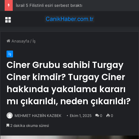
İsrail 5 Filistinli esiri serbest bıraktı
Menü
Anasayfa
/
İş
İş
Ciner Grubu sahibi Turgay
Ciner kimdir? Turgay Ciner
hakkında yakalama kararı
mı çıkarıldı, neden çıkarıldı?
MEHMET HAZBİN KAZBEK
Ekim 1, 2025
0
0
2 dakika okuma süresi