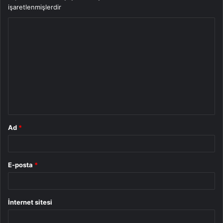
işaretlenmişlerdir
Y
o
r
u
m
*
Ad
*
E-posta
*
İnternet sitesi