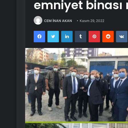
emniyet binası
CEM İNAN AKAN
Kasım 29, 2022
Facebook
Twitter
LinkedIn
Tumblr
Pinterest
Reddit