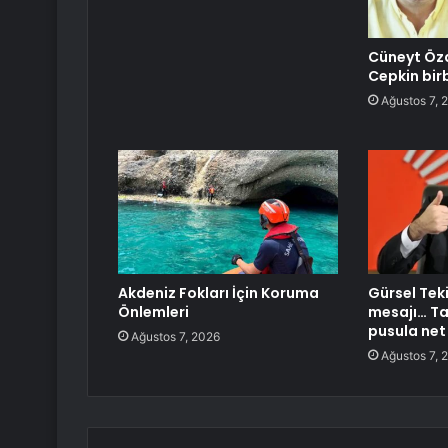
Cüneyt Özd
Cepkin birb
Ağustos 7, 
Akdeniz Fokları İçin Koruma
Gürsel Teki
Önlemleri
mesajı… Ta
pusula net
Ağustos 7, 2026
Ağustos 7, 