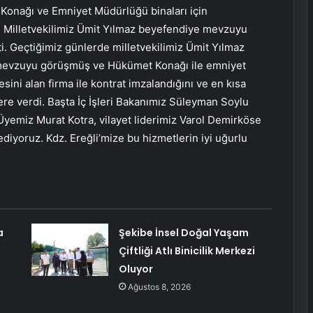
Konağı ve Emniyet Müdürlüğü binaları için
 Milletvekilimiz Ümit Yılmaz beyefendiye mevzuyu
i. Geçtiğimiz günlerde milletvekilimiz Ümit Yılmaz
e mevzuyu görüşmüş ve Hükümet Konağı ile emniyet
sini alan firma ile kontrat imzalandığını ve en kısa
ere verdi. Başta İç İşleri Bakanımız Süleyman Soylu
Üyemiz Murat Kotra, vilayet liderimiz Varol Demirköse
iyoruz. Kdz. Ereğli’mize bu hizmetlerin iyi uğurlu
a
Şekibe İnsel Doğal Yaşam
Çiftliği Atlı Binicilik Merkezi
Oluyor
Ağustos 8, 2026