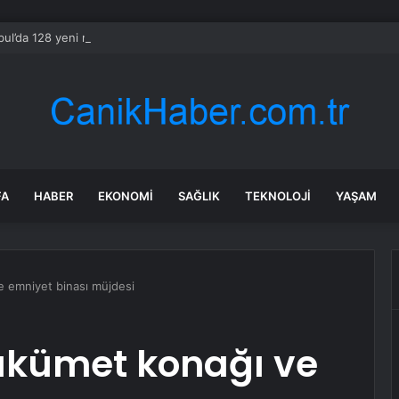
bul’da 128 yeni noktaya daha EDS geliyor
FA
HABER
EKONOMI
SAĞLIK
TEKNOLOJI
YAŞAM
 emniyet binası müjdesi
ükümet konağı ve