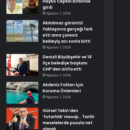
Hayko Cepkin birbirine
girdi
Ağustos 7, 2026
Akılalmaz görüntü!
Yaklaşınca gerçeği fark
etti ama çaresiz
bekleyiş acı sonla bitti
Ağustos 7, 2026
Denizli Büyükşehir ve 14
ilçe belediye başkanı
CHP’den istifa etti
Ağustos 7, 2026
Akdeniz Fokları İçin
Koruma Önlemleri
Ağustos 7, 2026
Gürsel Tekin’den
‘tutarlılık’ mesajı… Tarihi
meselelerde pusula net
olmalı