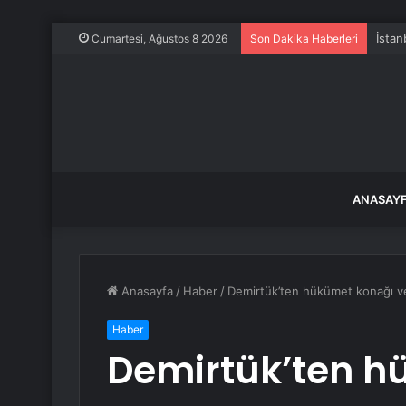
İstan
Cumartesi, Ağustos 8 2026
Son Dakika Haberleri
ANASAY
Anasayfa
/
Haber
/
Demirtük’ten hükümet konağı ve
Haber
Demirtük’ten h