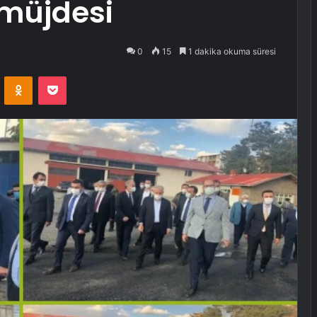
 müjdesi
0
15
1 dakika okuma süresi
VKontakte
Odnoklassniki
Pocket