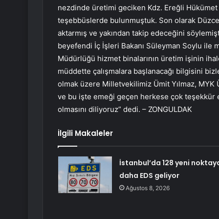
nezdinde üretimi geciken Kdz. Ereğli Hükümet 
teşebbüslerde bulunmuştuk. Son olarak Düzce
aktarmış ve yakından takip edeceğini söylemişt
beyefendi İç İşleri Bakanı Süleyman Soylu il
Müdürlüğü hizmet binalarının üretim işinin ihale
müddette çalışmalara başlanacağı bilgisini bizl
olmak üzere Milletvekilimiz Ümit Yılmaz, MYK 
ve bu işte emeği geçen herkese çok teşekkür ed
olmasını diliyoruz” dedi. – ZONGULDAK
İlgili Makaleler
İstanbul’da 128 yeni noktay
daha EDS geliyor
Ağustos 8, 2026