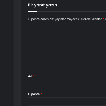
Bir yanıt yazın
E-posta adresiniz yayınlanmayacak.
Gerekli alanlar
*
i
Y
o
r
u
m
*
Ad
*
E-posta
*