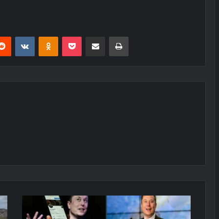
erest
Reddit
VKontakte
Odnoklassniki
Pocket
E-Posta ile paylaş
Yazdır