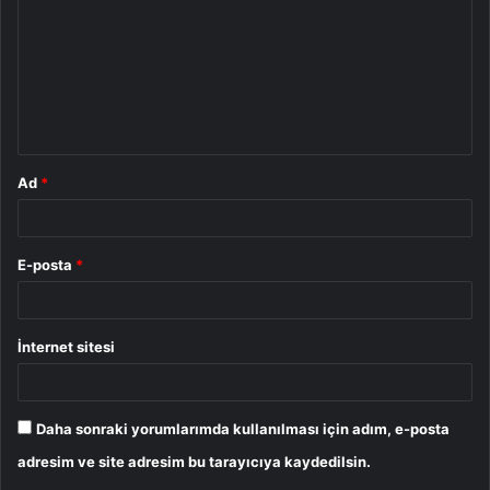
r
u
m
*
Ad
*
E-posta
*
İnternet sitesi
Daha sonraki yorumlarımda kullanılması için adım, e-posta
adresim ve site adresim bu tarayıcıya kaydedilsin.