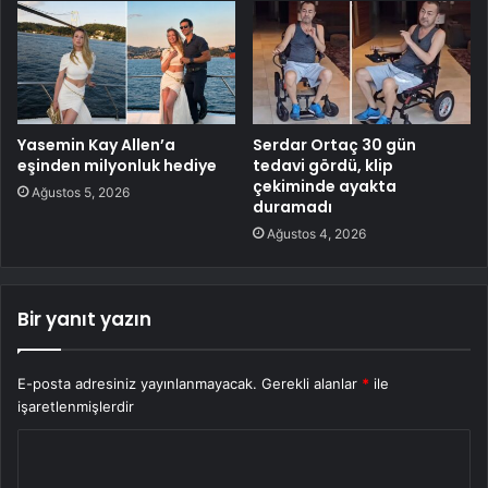
Yasemin Kay Allen’a
Serdar Ortaç 30 gün
eşinden milyonluk hediye
tedavi gördü, klip
çekiminde ayakta
Ağustos 5, 2026
duramadı
Ağustos 4, 2026
Bir yanıt yazın
E-posta adresiniz yayınlanmayacak.
Gerekli alanlar
*
ile
işaretlenmişlerdir
Y
o