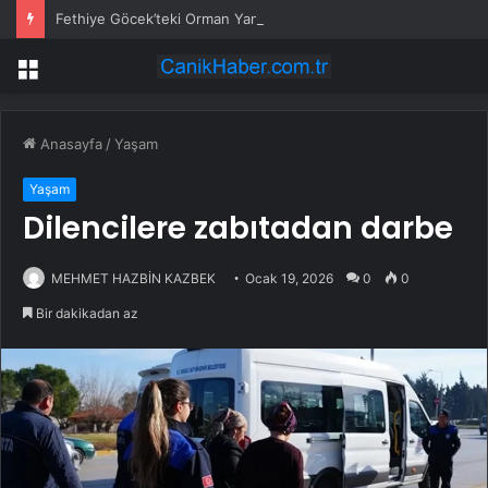
Fethiye Göcek’teki Orman Yangınına Müdahale Güçlendirildi: Hava ve Kara Ekipleri Artırıldı
Menü
Anasayfa
/
Yaşam
Yaşam
Dilencilere zabıtadan darbe
MEHMET HAZBİN KAZBEK
Ocak 19, 2026
0
0
Bir dakikadan az