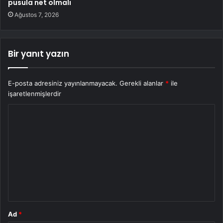
pusula net olmalı
Ağustos 7, 2026
Bir yanıt yazın
E-posta adresiniz yayınlanmayacak.
Gerekli alanlar
*
ile
işaretlenmişlerdir
Y
o
r
u
m
*
Ad
*