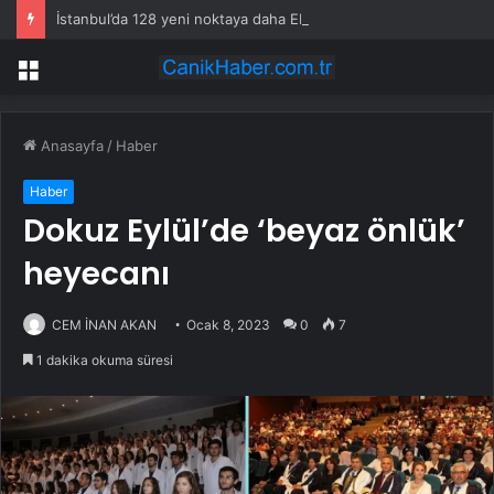
İstanbul’da 128 yeni noktaya daha EDS geliyor
Menü
Anasayfa
/
Haber
Haber
Dokuz Eylül’de ‘beyaz önlük’
heyecanı
CEM İNAN AKAN
Ocak 8, 2023
0
7
1 dakika okuma süresi