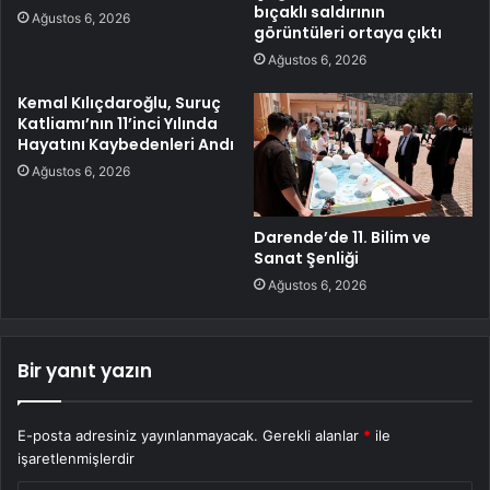
bıçaklı saldırının
Ağustos 6, 2026
görüntüleri ortaya çıktı
Ağustos 6, 2026
Kemal Kılıçdaroğlu, Suruç
Katliamı’nın 11’inci Yılında
Hayatını Kaybedenleri Andı
Ağustos 6, 2026
Darende’de 11. Bilim ve
Sanat Şenliği
Ağustos 6, 2026
Bir yanıt yazın
E-posta adresiniz yayınlanmayacak.
Gerekli alanlar
*
ile
işaretlenmişlerdir