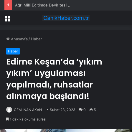
Ağrı Milli Eğitimde Devir teslim yapıldı
Menü
Anasayfa
/
Haber
Haber
Edirne Keşan’da ‘yıkım
yıkım’ uygulaması
yapılmadı, ruhsatlar
alınmaya başlandı!
CEM İNAN AKAN
Şubat 23, 2023
0
5
1 dakika okuma süresi