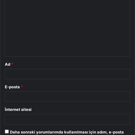
Y
o
r
u
m
*
Ad
*
E-posta
*
İnternet sitesi
Daha sonraki yorumlarımda kullanılması için adım, e-posta