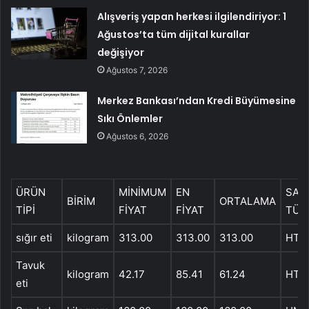
Alışveriş yapan herkesi ilgilendiriyor: 1
Ağustos’ta tüm dijital kurallar
değişiyor
Ağustos 7, 2026
Merkez Bankası’ndan Kredi Büyümesine
Sıkı Önlemler
Ağustos 6, 2026
ÜRÜN
MİNİMUM
EN
SAT
BİRİM
ORTALAMA
TİPİ
FİYAT
FİYAT
TÜR
sığır eti
kilogram
313.00
313.00
313.00
HT
Tavuk
kilogram
42.17
85.41
61.24
HT
eti