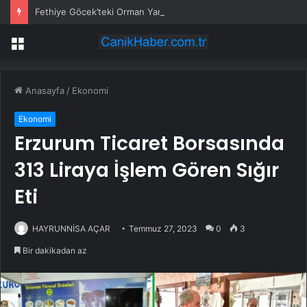
Fethiye Göcek’teki Orman Yangınına Müdahale Güçlendirildi: Hava ve Kara Ekipleri Artırıldı
Menü
Anasayfa
/
Ekonomi
Ekonomi
Erzurum Ticaret Borsasında
313 Liraya İşlem Gören Sığır
Eti
HAYRUNNİSA AÇAR
Temmuz 27, 2023
0
3
Bir dakikadan az