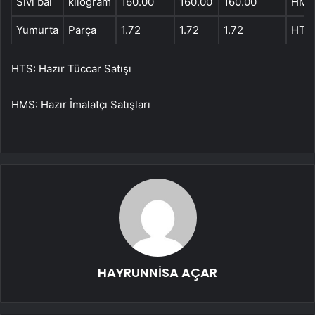
Sıvı bal
kilogram
160.00
160.00
160.00
HMS
Yumurta
Parça
1.72
1.72
1.72
HT
HTS: Hazır Tüccar Satışı
HMS: Hazır İmalatçı Satışları
HAYRUNNİSA AÇAR