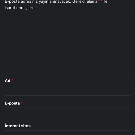
E-posta adresiniz yayınlanmayacak.
Gerekli alanlar
*
ile
işaretlenmişlerdir
Y
o
r
u
m
*
Ad
*
E-posta
*
İnternet sitesi