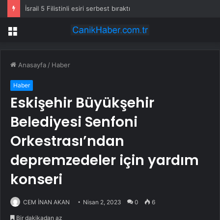
İsrail 5 Filistinli esiri serbest bıraktı
Menü
Anasayfa
/
Haber
Haber
Eskişehir Büyükşehir
Belediyesi Senfoni
Orkestrası’ndan
depremzedeler için yardım
konseri
CEM İNAN AKAN
Nisan 2, 2023
0
6
Bir dakikadan az