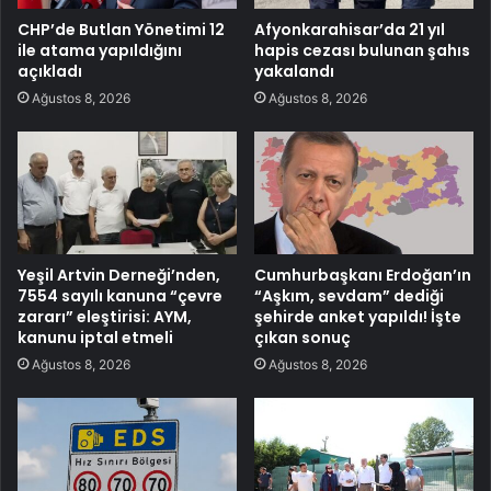
CHP’de Butlan Yönetimi 12
Afyonkarahisar’da 21 yıl
ile atama yapıldığını
hapis cezası bulunan şahıs
açıkladı
yakalandı
Ağustos 8, 2026
Ağustos 8, 2026
Yeşil Artvin Derneği’nden,
Cumhurbaşkanı Erdoğan’ın
7554 sayılı kanuna “çevre
“Aşkım, sevdam” dediği
zararı” eleştirisi: AYM,
şehirde anket yapıldı! İşte
kanunu iptal etmeli
çıkan sonuç
Ağustos 8, 2026
Ağustos 8, 2026