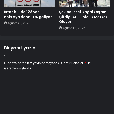
İstanbul’da 128 yeni
Şekibe İnsel Doğal Yaşam
noktaya daha EDS geliyor
Çiftliği Atlı Binicilik Merkezi
Oluyor
Ağustos 8, 2026
Ağustos 8, 2026
Bir yanıt yazın
E-posta adresiniz yayınlanmayacak.
Gerekli alanlar
*
ile
işaretlenmişlerdir
Y
o
r
u
m