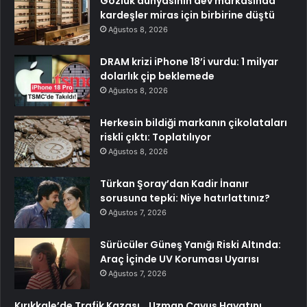
Gözlük dünyasının dev markasında
kardeşler miras için birbirine düştü
Ağustos 8, 2026
DRAM krizi iPhone 18’i vurdu: 1 milyar
dolarlık çip beklemede
Ağustos 8, 2026
Herkesin bildiği markanın çikolataları
riskli çıktı: Toplatılıyor
Ağustos 8, 2026
Türkan Şoray’dan Kadir İnanır
sorusuna tepki: Niye hatırlattınız?
Ağustos 7, 2026
Sürücüler Güneş Yanığı Riski Altında:
Araç İçinde UV Koruması Uyarısı
Ağustos 7, 2026
Kırıkkale’de Trafik Kazası… Uzman Çavuş Hayatını