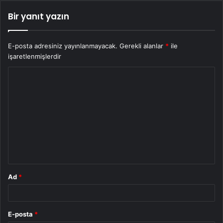
Bir yanıt yazın
E-posta adresiniz yayınlanmayacak.
Gerekli alanlar
*
ile
işaretlenmişlerdir
Y
o
r
u
m
*
Ad
*
E-posta
*