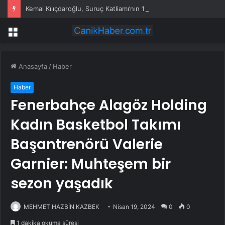
Kemal Kılıçdaroğlu, Suruç Katliamı’nın 11’inci Yılında Hayatını Kaybedenleri Andı
Menü
Anasayfa
/
Haber
Haber
Fenerbahçe Alagöz Holding
Kadın Basketbol Takımı
Başantrenörü Valerie
Garnier: Muhteşem bir
sezon yaşadık
MEHMET HAZBİN KAZBEK
Nisan 19, 2024
0
0
1 dakika okuma süresi