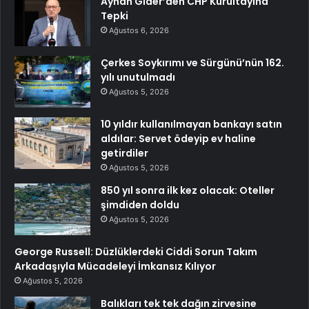
Ayhan Gider’den CHP Kurultayına
Tepki
Ağustos 6, 2026
Çerkes Soykırımı ve Sürgünü’nün 162.
yılı unutulmadı
Ağustos 5, 2026
10 yıldır kullanılmayan bankayı satın
aldılar: Servet ödeyip ev haline
getirdiler
Ağustos 5, 2026
850 yıl sonra ilk kez olacak: Oteller
şimdiden doldu
Ağustos 5, 2026
George Russell: Düzlüklerdeki Ciddi Sorun Takım
Arkadaşıyla Mücadeleyi İmkansız Kılıyor
Ağustos 5, 2026
Balıkları tek tek dağın zirvesine