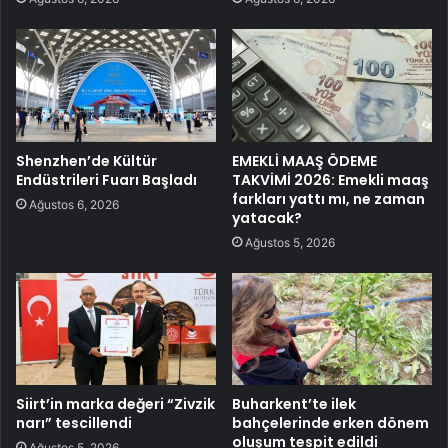
Shenzhen’de Kültür
EMEKLİ MAAŞ ÖDEME
Endüstrileri Fuarı Başladı
TAKVİMİ 2026: Emekli maaş
farkları yattı mı, ne zaman
Ağustos 6, 2026
yatacak?
Ağustos 5, 2026
Siirt’in marka değeri “Zivzik
Buharkent’te ilek
narı” tescillendi
bahçelerinde erken dönem
oluşum tespit edildi
Ağustos 5, 2026