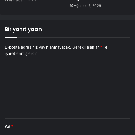
Ağustos 5, 2026
Bir yanıt yazın
E-posta adresiniz yayınlanmayacak.
Gerekli alanlar
*
ile
işaretlenmişlerdir
Y
o
r
u
m
*
Ad
*