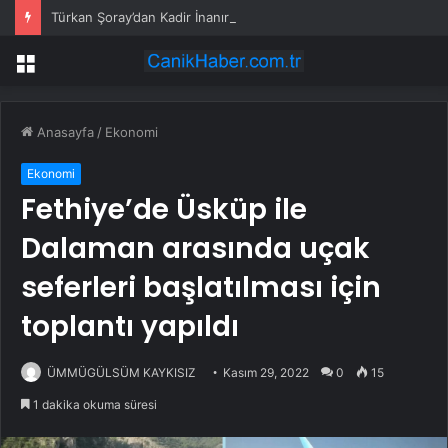
Türkan Şoray’dan Kadir İnanır sorusuna tepki: Niye hatırlattınız?
Menü
Anasayfa
/
Ekonomi
Ekonomi
Fethiye’de Üsküp ile
Dalaman arasında uçak
seferleri başlatılması için
toplantı yapıldı
ÜMMÜGÜLSÜM KAYKISIZ
Kasım 29, 2022
0
15
1 dakika okuma süresi