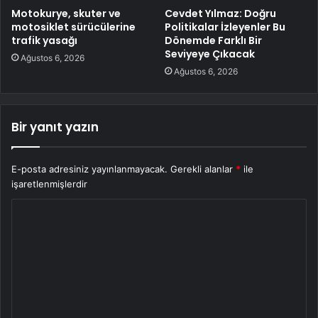
Motokurye, skuter ve
Cevdet Yılmaz: Doğru
motosiklet sürücülerine
Politikalar İzleyenler Bu
trafik yasağı
Dönemde Farklı Bir
Seviyeye Çıkacak
Ağustos 6, 2026
Ağustos 6, 2026
Bir yanıt yazın
E-posta adresiniz yayınlanmayacak.
Gerekli alanlar
*
ile
işaretlenmişlerdir
Y
o
r
u
m
*