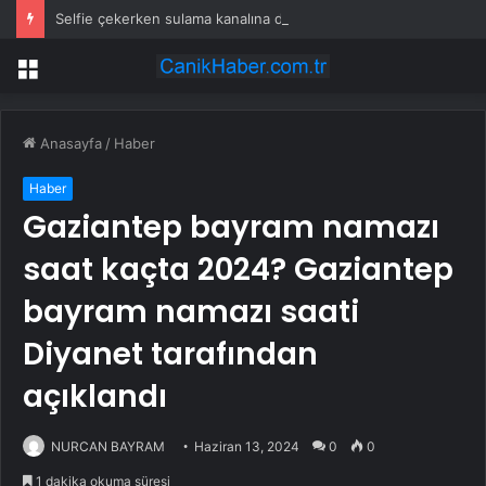
Selfie çekerken sulama kanalına düştü
Menü
Anasayfa
/
Haber
Haber
Gaziantep bayram namazı
saat kaçta 2024? Gaziantep
bayram namazı saati
Diyanet tarafından
açıklandı
NURCAN BAYRAM
Haziran 13, 2024
0
0
1 dakika okuma süresi