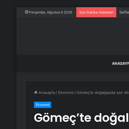
Selfi
Perşembe, Ağustos 6 2026
Son Dakika Haberleri
ANASAY
Anasayfa
/
Ekonomi
/
Gömeç’te doğalgazda son d
Ekonomi
Gömeç’te doğa