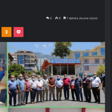
0
6
1 dakika okuma süresi
VKontakte
Odnoklassniki
Pocket