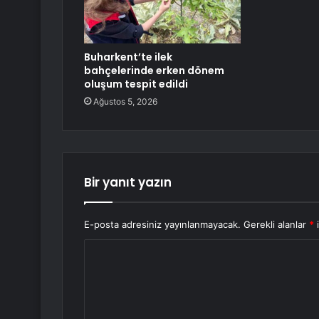
Buharkent’te ilek
bahçelerinde erken dönem
oluşum tespit edildi
Ağustos 5, 2026
Bir yanıt yazın
E-posta adresiniz yayınlanmayacak.
Gerekli alanlar
*
i
Y
o
r
u