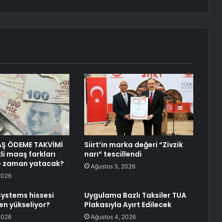
AŞ ÖDEME TAKVİMİ
Siirt’in marka değeri “Zivzik
li maaş farkları
narı” tescillendi
ne zaman yatacak?
Ağustos 5, 2026
2026
Systems hissesi
Uygulama Bazlı Taksiler TUA
n yükseliyor?
Plakasıyla Ayırt Edilecek
2026
Ağustos 4, 2026