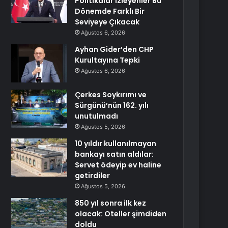
Politikalar İzleyenler Bu
Dönemde Farklı Bir
Seviyeye Çıkacak
Ağustos 6, 2026
Ayhan Gider’den CHP
Kurultayına Tepki
Ağustos 6, 2026
Çerkes Soykırımı ve
Sürgünü’nün 162. yılı
unutulmadı
Ağustos 5, 2026
10 yıldır kullanılmayan
bankayı satın aldılar:
Servet ödeyip ev haline
getirdiler
Ağustos 5, 2026
850 yıl sonra ilk kez
olacak: Oteller şimdiden
doldu