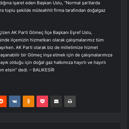
dığına işaret eden Başkan Uslu, “Normal şartlarda
ara toplu şekilde müteahhit firma tarafından doğalgaz
 çizen AK Parti Gömeç İlçe Başkanı Eşref Uslu,
nde ilçemizin hizmetkarı olarak çalışmalarımız tüm
raşırken. AK Parti olarak biz de milletimize hizmet
anabilir bir Gömeç inşa etmek için de çalışmalarımıza
yık olduğu için doğal gaz halkımıza hayırlı ve hayırlı
vam etsin” dedi. – BALIKESİR
erest
Reddit
VKontakte
Odnoklassniki
Pocket
E-Posta ile paylaş
Yazdır