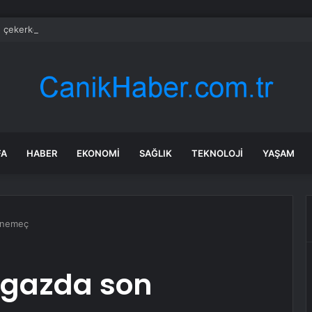
e çekerken sulama kanalına düştü
FA
HABER
EKONOMI
SAĞLIK
TEKNOLOJI
YAŞAM
önemeç
lgazda son