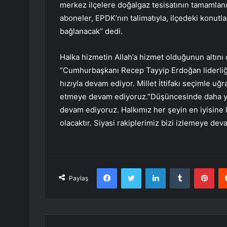
merkez ilçelere doğalgaz tesisatının tamamlan
aboneler, EPDK’nın talimatıyla, ilçedeki konutl
bağlanacak” dedi.
Halka hizmetin Allah’a hizmet olduğunun altını
“Cumhurbaşkanı Recep Tayyip Erdoğan liderliği
hızıyla devam ediyor. Millet İttifakı seçimle uğ
etmeye devam ediyoruz.”Düşüncesinde daha yaş
devam ediyoruz. Halkımız her şeyin en iyisine la
olacaktır. Siyasi rakiplerimiz bizi izlemeye de
Facebook
Twitter
LinkedIn
Tumblr
Pint
Paylaş