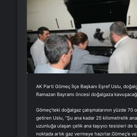
AK Parti Gömeç İlçe Başkanı Eşref Uslu, doğalg
Ramazan Bayramı öncesi doğalgaza kavuşacağı
Gömeç’teki doğalgaz çalışmalarının yüzde 70
getiren Uslu, “Şu ana kadar 25 kilometrelik ana h
uzunluğa ulaşan çelik ana taşıyıcı tesisleri d
noktada artık gaz vermeye hazırlar.Gömeç’e ver