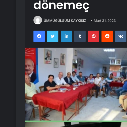
dönemeç
ÜMMÜGÜLSÜM KAYKISIZ
Mart 31, 2023
Facebook
Twitter
LinkedIn
Tumblr
Pinterest
Reddit