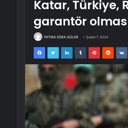
Katar, Türkiye,
garantör olması
FATMA ESRA GÜLER
Şubat 7, 2024
Facebook
Twitter
LinkedIn
Tumblr
Pinterest
Reddit