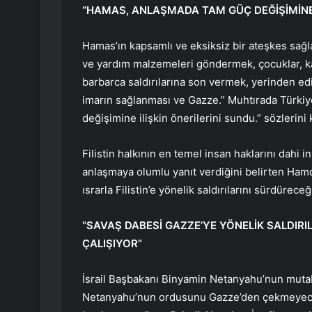
“HAMAS, ANLAŞMADA TAM GÜÇ DEĞİŞİMİNE
Hamas’ın kapsamlı ve eksiksiz bir ateşkes sağl
ve yardım malzemeleri göndermek, çocuklar, kad
barbarca saldırılarına son vermek, yerinden e
imarın sağlanması ve Gazze.” Muhtırada Türkiye
değişimine ilişkin önerilerini sundu.” sözlerini 
Filistin halkının en temel insan haklarını dahi 
anlaşmaya olumlu yanıt verdiğini belirten Hamd
ısrarla Filistin’e yönelik saldırılarını sürdürece
“SAVAŞ DABESİ GAZZE’YE YÖNELİK SALDIR
ÇALIŞIYOR”
İsrail Başbakanı Binyamin Netanyahu’nun mutabak
Netanyahu’nun ordusunu Gazze’den çekmeyeceği