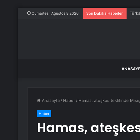
Türka
Cumartesi, Ağustos 8 2026
Son Dakika Haberleri
ANASAY
Anasayfa
/
Haber
/
Hamas, ateşkes teklifinde Mısır,
Haber
Hamas, ateşkes t