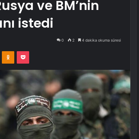
 Rusya ve BM’nin
nı istedi
0
2
4 dakika okuma süresi
VKontakte
Odnoklassniki
Pocket