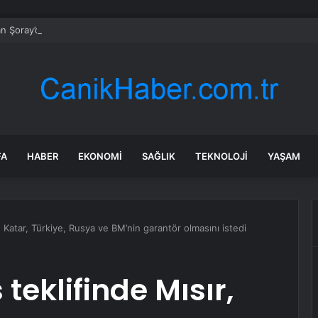
n Şoray’dan Kadir İnanır sorusuna tepki: Niye hatırlattınız?
FA
HABER
EKONOMI
SAĞLIK
TEKNOLOJI
YAŞAM
 Katar, Türkiye, Rusya ve BM’nin garantör olmasını istedi
eklifinde Mısır,