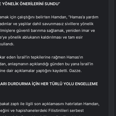
 YÖNELİK ÖNERİLERİNİ SUNDU”
amak için çalıştığını belirten Hamdan, “Hamas’a yardım
ınlar ve yaşlılar dahil savunmasız sivillere yönelik
dilmişlere güvenli barınma sağlamak, yeniden imar ve
’ye yönelik ablukanın kaldırılması ve tam esir
kullandı.
inkar eden İsrail’in tepkilerine rağmen Hamas’ın
an, anlaşmanın açıklandığı günden bu yana İsrail’in
ğine dair açıklamalar yaptığını kaydetti. Gazze.
ILARI DURDURMA İÇİN HER TÜRLÜ YOLU ENGELLEME
at zaptı ile ilgili son açıklamasını hatırlatan Hamdan,
ni ve hapishanelerdeki Filistinlileri serbest