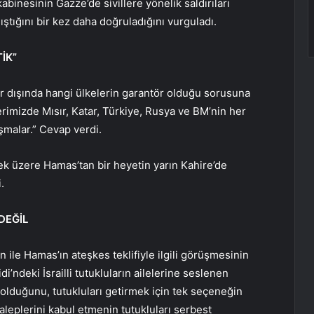
binesinin Gazze’de sivillere yönelik saldırıları
ştığını bir kez daha doğruladığını vurguladı.
İK”
r dışında hangi ülkelerin garantör olduğu sorusuna
imizde Mısır, Katar, Türkiye, Rusya ve BM’nin her
aşmalar.” Cevap verdi.
k üzere Hamas’tan bir heyetin yarın Kahire’de
.
DEĞİL
ile Hamas’ın ateşkes teklifiyle ilgili görüşmesinin
i’ndeki İsrailli tutukluların ailelerine seslenen
 olduğunu, tutukluları getirmek için tek seçeneğin
leplerini kabul etmenin tutukluları serbest