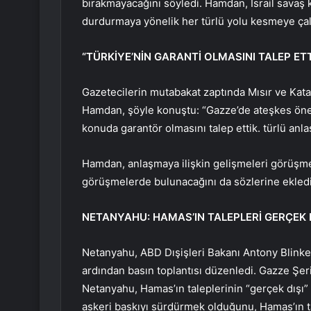
bırakmayacağını söyledi. Hamdan, İsrail savaş ka
durdurmaya yönelik her türlü yolu kesmeye çalı
“TÜRKİYE’NİN GARANTİ OLMASINI TALEP ETT
Gazetecilerin mutabakat zaptında Mısır ve Kata
Hamdan, şöyle konuştu: “Gazze’de ateşkes öner
konuda garantör olmasını talep ettik. türlü anl
Hamdan, anlaşmaya ilişkin gelişmeleri görüşme
görüşmelerde bulunacağını da sözlerine ekledi
NETANYAHU: HAMAS’IN TALEPLERİ GERÇEK 
Netanyahu, ABD Dışişleri Bakanı Antony Blinken 
ardından basın toplantısı düzenledi. Gazze Şerid
Netanyahu, Hamas’ın taleplerinin “gerçek dışı”
askeri baskıyı sürdürmek olduğunu, Hamas’ın ta