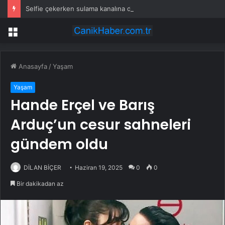
Selfie çekerken sulama kanalına düştü
Menü
Anasayfa
/
Yaşam
Yaşam
Hande Erçel ve Barış
Arduç’un cesur sahneleri
gündem oldu
DİLAN BİÇER
Haziran 19, 2025
0
0
Bir dakikadan az