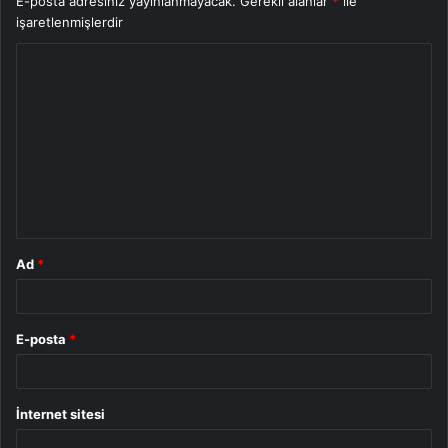
E-posta adresiniz yayınlanmayacak.
Gerekli alanlar
*
ile
işaretlenmişlerdir
Y
o
r
u
m
*
Ad
*
E-posta
*
İnternet sitesi