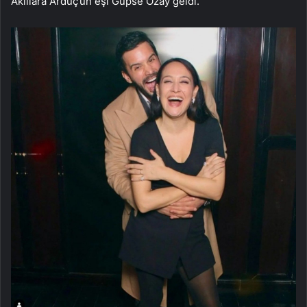
Akıllara Arduç’un eşi Gupse Özay geldi.