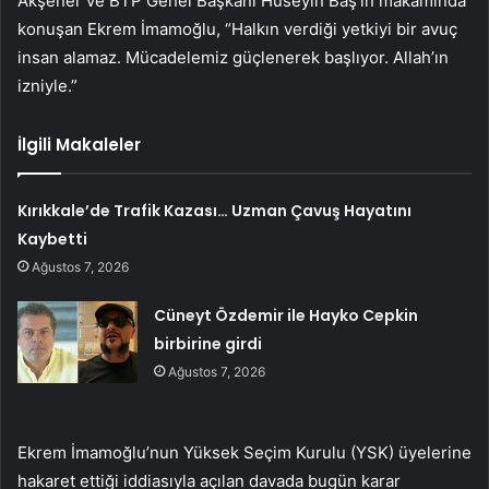
Akşener ve BTP Genel Başkanı Hüseyin Baş’ın makamında
konuşan Ekrem İmamoğlu, “Halkın verdiği yetkiyi bir avuç
insan alamaz. Mücadelemiz güçlenerek başlıyor. Allah’ın
izniyle.”
İlgili Makaleler
Kırıkkale’de Trafik Kazası… Uzman Çavuş Hayatını
Kaybetti
Ağustos 7, 2026
Cüneyt Özdemir ile Hayko Cepkin
birbirine girdi
Ağustos 7, 2026
Ekrem İmamoğlu’nun Yüksek Seçim Kurulu (YSK) üyelerine
hakaret ettiği iddiasıyla açılan davada bugün karar