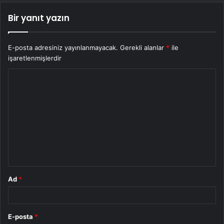
Bir yanıt yazın
E-posta adresiniz yayınlanmayacak.
Gerekli alanlar
*
ile
işaretlenmişlerdir
Y
o
r
u
m
*
Ad
*
E-posta
*