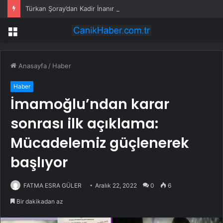
Türkan Şoray’dan Kadir İnanır sorusuna tepki: Niye hatırlattınız?
Menü
Anasayfa
/
Haber
Haber
İmamoğlu’ndan karar
sonrası ilk açıklama:
Mücadelemiz güçlenerek
başlıyor
FATMA ESRA GÜLER
Aralık 22, 2022
0
6
Bir dakikadan az