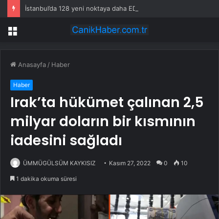
İstanbul’da 128 yeni noktaya daha EDS geliyor
Menü
Anasayfa
/
Haber
Haber
Irak’ta hükümet çalınan 2,5
milyar doların bir kısmının
iadesini sağladı
ÜMMÜGÜLSÜM KAYKISIZ
Kasım 27, 2022
0
10
1 dakika okuma süresi