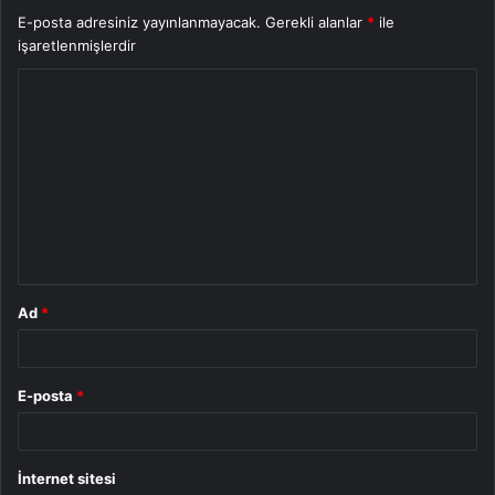
E-posta adresiniz yayınlanmayacak.
Gerekli alanlar
*
ile
işaretlenmişlerdir
Y
o
r
u
m
*
Ad
*
E-posta
*
İnternet sitesi