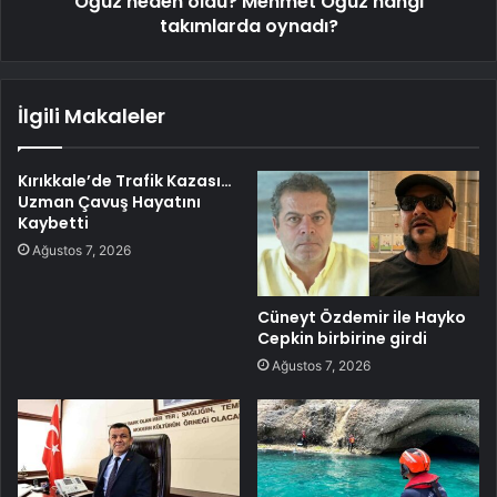
Oğuz neden öldü? Mehmet Oğuz hangi
takımlarda oynadı?
İlgili Makaleler
Kırıkkale’de Trafik Kazası…
Uzman Çavuş Hayatını
Kaybetti
Ağustos 7, 2026
Cüneyt Özdemir ile Hayko
Cepkin birbirine girdi
Ağustos 7, 2026