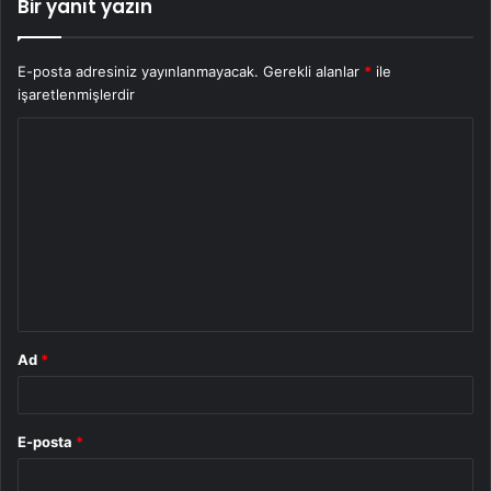
Bir yanıt yazın
E-posta adresiniz yayınlanmayacak.
Gerekli alanlar
*
ile
işaretlenmişlerdir
Y
o
r
u
m
*
Ad
*
E-posta
*