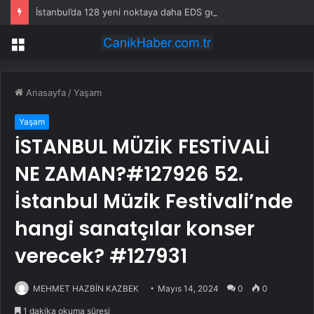
İstanbul’da 128 yeni noktaya daha EDS geliyor
Menü
Anasayfa
/
Yaşam
Yaşam
İSTANBUL MÜZİK FESTİVALİ
NE ZAMAN?#127926 52.
İstanbul Müzik Festivali’nde
hangi sanatçılar konser
verecek? #127931
MEHMET HAZBİN KAZBEK
Mayıs 14, 2024
0
0
1 dakika okuma süresi