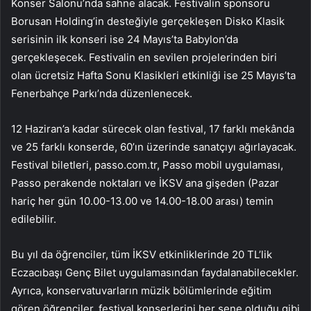
Konser Salonu’nda sahne alacak. Festivalin sponsoru
Borusan Holding’in desteğiyle gerçekleşen Disko Klasik
serisinin ilk konseri ise 24 Mayıs’ta Babylon’da
gerçekleşecek. Festivalin en sevilen projelerinden biri
olan ücretsiz Hafta Sonu Klasikleri etkinliği ise 25 Mayıs’ta
Fenerbahçe Parkı’nda düzenlenecek.
12 Haziran’a kadar sürecek olan festival, 17 farklı mekânda
ve 25 farklı konserde, 60’ın üzerinde sanatçıyı ağırlayacak.
Festival biletleri, passo.com.tr, Passo mobil uygulaması,
Passo perakende noktaları ve İKSV ana gişeden (Pazar
hariç her gün 10.00-13.00 ve 14.00-18.00 arası) temin
edilebilir.
Bu yıl da öğrenciler, tüm İKSV etkinliklerinde 20 TL’lik
Eczacıbaşı Genç Bilet uygulamasından faydalanabilecekler.
Ayrıca, konservatuvarların müzik bölümlerinde eğitim
gören öğrenciler, festival konserlerini her sene olduğu gibi