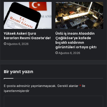
Yüksek Askeri Şura
Ünlü iş insanı Alaaddin
kararları Resmi Gazete’de!
Çağlıköse’ye kafede
bıçaklı saldırının
Ağustos 6, 2026
görüntüleri ortaya çıktı
Ağustos 6, 2026
Bir yanıt yazın
E-posta adresiniz yayınlanmayacak.
Gerekli alanlar
*
ile
işaretlenmişlerdir
Y
o