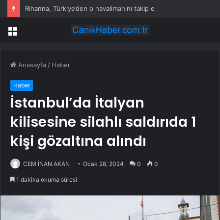
Rihanna, Türkiye’den o havalimanını takip etmeye başladı
Menü
Anasayfa
/
Haber
Haber
İstanbul’da İtalyan
kilisesine silahlı saldırıda 1
kişi gözaltına alındı
CEM İNAN AKAN
Ocak 28, 2024
0
0
1 dakika okuma süresi