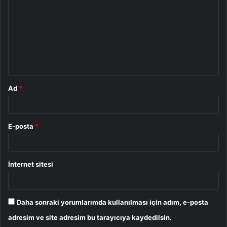
r
u
m
*
Ad
*
E-posta
*
İnternet sitesi
Daha sonraki yorumlarımda kullanılması için adım, e-posta
adresim ve site adresim bu tarayıcıya kaydedilsin.