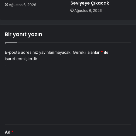
Seviyeye Çıkacak
Ağustos 6, 2026
Ağustos 6, 2026
Bir yanıt yazın
E-posta adresiniz yayınlanmayacak.
Gerekli alanlar
*
ile
işaretlenmişlerdir
Y
o
r
u
m
*
Ad
*