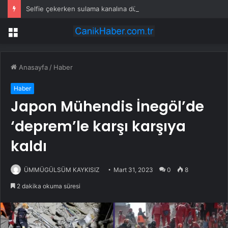
Selfie çekerken sulama kanalına düştü
Menü
Anasayfa
/
Haber
Haber
Japon Mühendis İnegöl’de
‘deprem’le karşı karşıya
kaldı
ÜMMÜGÜLSÜM KAYKISIZ
Mart 31, 2023
0
8
2 dakika okuma süresi