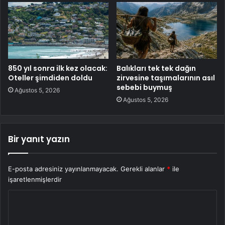
850 yıl sonra ilk kez olacak:
Balıkları tek tek dağın
Oteller şimdiden doldu
zirvesine taşımalarının asıl
sebebi buymuş
Ağustos 5, 2026
Ağustos 5, 2026
Bir yanıt yazın
E-posta adresiniz yayınlanmayacak.
Gerekli alanlar
*
ile
işaretlenmişlerdir
Y
o