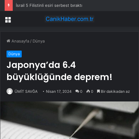
İsrail 5 Filistinli esiri serbest bıraktı
Menü
Anasayfa
/
Dünya
Dünya
Japonya’da 6.4
büyüklüğünde deprem!
ÜMİT SAVĞA
Nisan 17, 2024
0
0
Bir dakikadan az