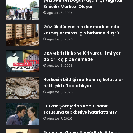
Şekibe İnsel Doğal Yaşam Çiftliği Atlı
Binicilik Merkezi Oluyor
Ağustos 8, 2026
Gözlük dünyasının dev markasında
kardeşler miras için birbirine düştü
Ağustos 8, 2026
DRAM krizi iPhone 18’i vurdu: 1 milyar
dolarlık çip beklemede
Ağustos 8, 2026
Herkesin bildiği markanın çikolataları
riskli çıktı: Toplatılıyor
Ağustos 8, 2026
Türkan Şoray’dan Kadir İnanır
sorusuna tepki: Niye hatırlattınız?
Ağustos 7, 2026
Sürücüler Güneş Yanığı Riski Altında: