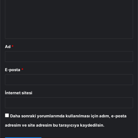
r
u
m
*
Ad
*
E-posta
*
İnternet sitesi
Daha sonraki yorumlarımda kullanılması için adım, e-posta
adresim ve site adresim bu tarayıcıya kaydedilsin.