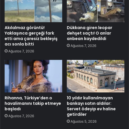
Akılalmaz görüntü!
Dükkana giren leopar
Yaklaşınca gerçeği fark
dehşet saçtı! O anlar
etti ama çaresiz bekleyiş
anbean kaydedildi
acı sonla bitti
Ağustos 7, 2026
Ağustos 7, 2026
Rihanna, Türkiye’den o
10 yıldır kullanılmayan
havalimanını takip etmeye
bankayı satın aldılar:
başladı
Servet ödeyip ev haline
getirdiler
Ağustos 7, 2026
Ağustos 5, 2026