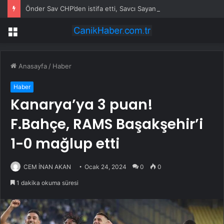
Önder Sav CHP’den istifa etti, Savcı Sayan adak kesti
Menü
Anasayfa
/
Haber
Haber
Kanarya’ya 3 puan!
F.Bahçe, RAMS Başakşehir’i
1-0 mağlup etti
CEM İNAN AKAN
Ocak 24, 2024
0
0
1 dakika okuma süresi