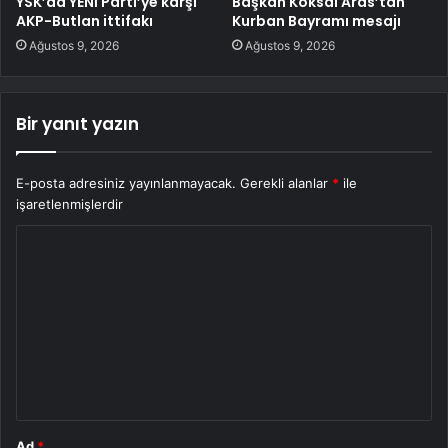
YSK’da YENİ Parti’ye karşı
Başkan Köksal Aras’tan
AKP-Butlan ittifakı
Kurban Bayramı mesajı
Ağustos 9, 2026
Ağustos 9, 2026
Bir yanıt yazın
E-posta adresiniz yayınlanmayacak.
Gerekli alanlar
*
ile
işaretlenmişlerdir
Y
o
r
u
m
*
Ad
*