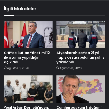
İlgili Makaleler
CHP’de Butlan Yönetimi 12
Afyonkarahisar’da 21 yıl
ile atama yapıldığını
hapis cezası bulunan şahıs
açıkladı
yakalandı
Ağustos 8, 2026
Ağustos 8, 2026
Yeşil Artvin Derneği’nden,
Cumhurbaşkanı Erdoğan’ın