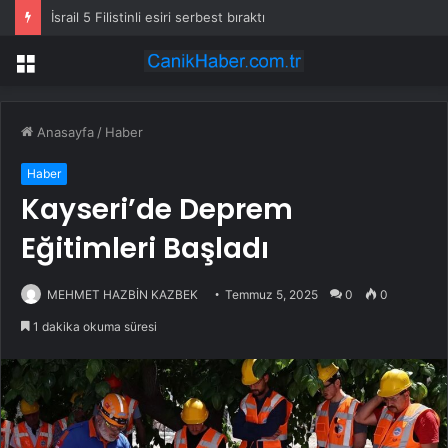
İsrail 5 Filistinli esiri serbest bıraktı
Menü
Anasayfa
/
Haber
Haber
Kayseri’de Deprem
Eğitimleri Başladı
MEHMET HAZBİN KAZBEK
Temmuz 5, 2025
0
0
1 dakika okuma süresi