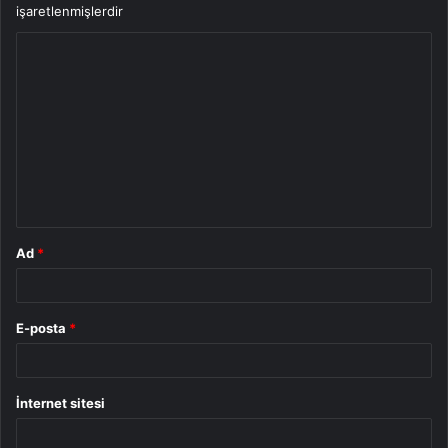
işaretlenmişlerdir
Y
o
r
u
m
*
Ad
*
E-posta
*
İnternet sitesi