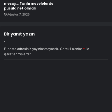
mesajı… Tarihi meselelerde
pusula net olmalı
Ağustos 7, 2026
Bir yanıt yazın
E-posta adresiniz yayınlanmayacak.
Gerekli alanlar
*
ile
işaretlenmişlerdir
Y
o
r
u
m
*