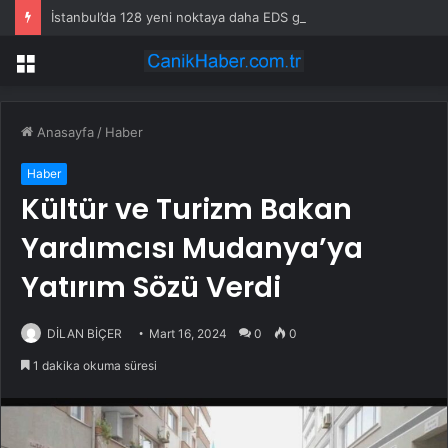
İstanbul’da 128 yeni noktaya daha EDS geliyor
Menü
Anasayfa
/
Haber
Haber
Kültür ve Turizm Bakan
Yardımcısı Mudanya’ya
Yatırım Sözü Verdi
DİLAN BİÇER
Mart 16, 2024
0
0
1 dakika okuma süresi