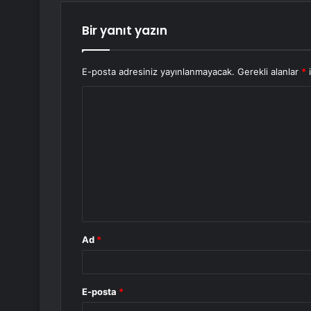
Bir yanıt yazın
E-posta adresiniz yayınlanmayacak.
Gerekli alanlar
*
i
Y
o
r
u
m
*
Ad
*
E-posta
*