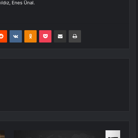
ldız, Enes Ünal.
erest
Reddit
VKontakte
Odnoklassniki
Pocket
E-Posta ile paylaş
Yazdır