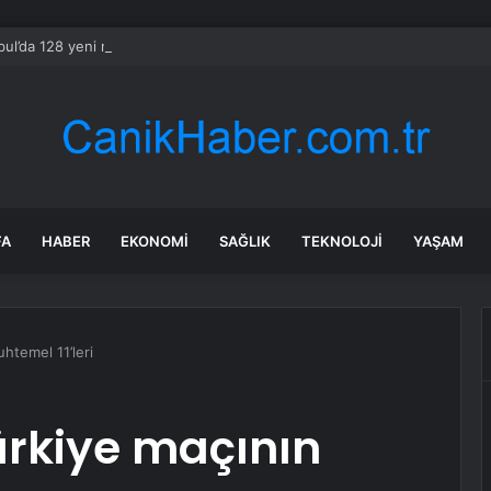
bul’da 128 yeni noktaya daha EDS geliyor
FA
HABER
EKONOMI
SAĞLIK
TEKNOLOJI
YAŞAM
htemel 11’leri
ürkiye maçının