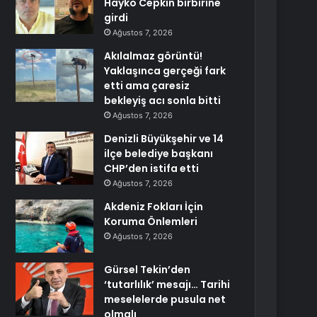
Hayko Cepkin birbirine
girdi
Ağustos 7, 2026
Akılalmaz görüntü!
Yaklaşınca gerçeği fark
etti ama çaresiz
bekleyiş acı sonla bitti
Ağustos 7, 2026
Denizli Büyükşehir ve 14
ilçe belediye başkanı
CHP’den istifa etti
Ağustos 7, 2026
Akdeniz Fokları İçin
Koruma Önlemleri
Ağustos 7, 2026
Gürsel Tekin’den
‘tutarlılık’ mesajı… Tarihi
meselelerde pusula net
olmalı