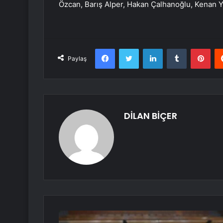
Özcan, Barış Alper, Hakan Çalhanoğlu, Kenan Yı
Facebook
Twitter
LinkedIn
Tumblr
Pint
Paylaş
DİLAN BİÇER