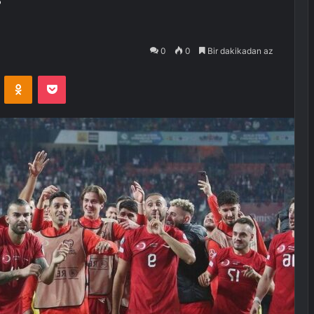
i
0
0
Bir dakikadan az
VKontakte
Odnoklassniki
Pocket