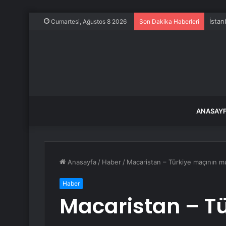
İstan
Cumartesi, Ağustos 8 2026
Son Dakika Haberleri
ANASAY
Anasayfa
/
Haber
/
Macaristan – Türkiye maçının mu
Haber
Macaristan – T