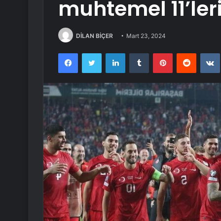
muhtemel 11’ler
DİLAN BİÇER
Mart 23, 2024
Facebook
Twitter
LinkedIn
Tumblr
Pinterest
Reddit