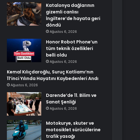
Katalonya dağlarının
gizemli canlısı
İngiltere’de hayata geri
döndü
Ağustos 6, 2026
Honor Robot Phone’un
tüm teknik özellikleri
belli oldu
Ağustos 6, 2026
Kemal Kılıçdaroğlu, Suruç Katliamı’nın
11’inci Yılında Hayatını Kaybedenleri Andı
Ağustos 6, 2026
Darende’de 11. Bilim ve
Sanat Şenliği
Ağustos 6, 2026
Motokurye, skuter ve
motosiklet sürücülerine
trafik yasağı