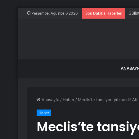
Merke
Perşembe, Ağustos 6 2026
Son Dakika Haberleri
ANASAY
Anasayfa
/
Haber
/
Meclis’te tansiyon yükseldi! AK 
Haber
Meclis’te tansi