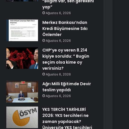
“Bilgim var, sen gerekeni
yap”
Ağustos 6, 2026
Merkez Bankası’ndan
Kredi Büyümesine Sıkı
Önlemler
Ağustos 6, 2026
CHP’ye oy veren 8.214
kişiye soruldu: ” Bugün
seçim olsa kime oy
verirsiniz?
Ağustos 6, 2026
Ağrı Milli Eğitimde Devir
teslim yapıldı
Ağustos 6, 2026
YKS TERCİH TARİHLERİ
2026: YKS tercihleri ne
zaman yapılacak?
Üniversite YKS tercihleri