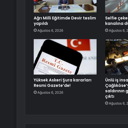
Ağrı Milli Eğitimde Devir teslim
Selfie çek
yapıldı
kanalına d
Ağustos 6, 2026
Ağustos 6, 
Yüksek Askeri Şura kararları
Ünlü iş ins
Resmi Gazete’de!
Çağlıköse’
saldırının 
Ağustos 6, 2026
çıktı
Ağustos 6, 