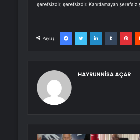
şerefsizdir, şerefsizdir. Kanıtlamayan şerefsiz ş
Facebook
Twitter
LinkedIn
Tumblr
Pint
Paylaş
HAYRUNNİSA AÇAR