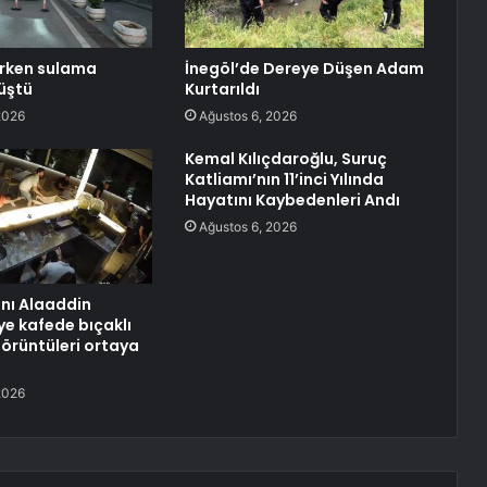
erken sulama
İnegöl’de Dereye Düşen Adam
üştü
Kurtarıldı
2026
Ağustos 6, 2026
Kemal Kılıçdaroğlu, Suruç
Katliamı’nın 11’inci Yılında
Hayatını Kaybedenleri Andı
Ağustos 6, 2026
anı Alaaddin
ye kafede bıçaklı
görüntüleri ortaya
2026