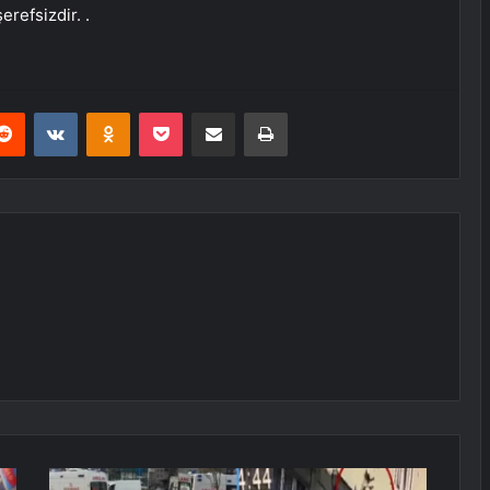
erefsizdir. .
erest
Reddit
VKontakte
Odnoklassniki
Pocket
E-Posta ile paylaş
Yazdır