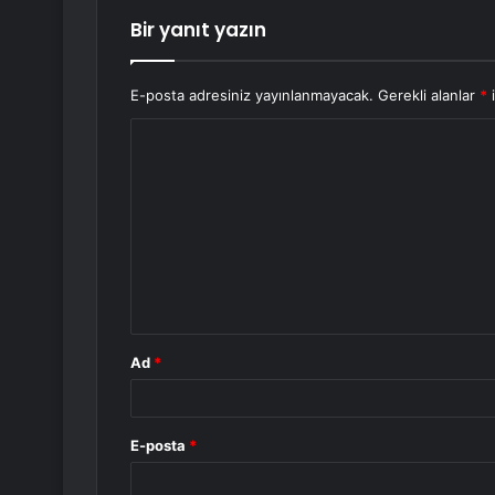
Bir yanıt yazın
E-posta adresiniz yayınlanmayacak.
Gerekli alanlar
*
i
Y
o
r
u
m
*
Ad
*
E-posta
*