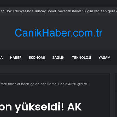
z Bankası’ndan Kredi Büyümesine Sıkı Önlemler
FA
HABER
EKONOMI
SAĞLIK
TEKNOLOJI
YAŞAM
Parti masalarından gelen söz Cemal Enginyurt’u çıldırttı
yon yükseldi! AK