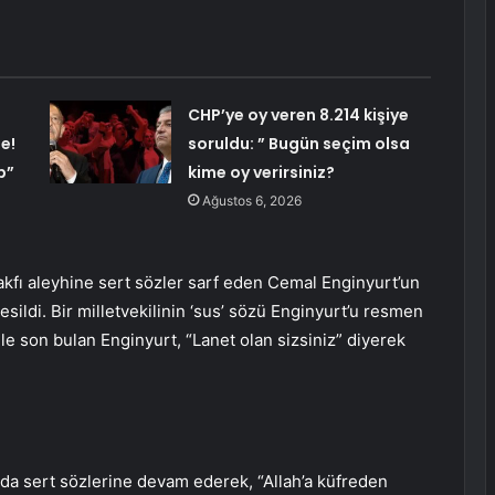
CHP’ye oy veren 8.214 kişiye
e!
soruldu: ” Bugün seçim olsa
p”
kime oy verirsiniz?
Ağustos 6, 2026
fı aleyhine sert sözler sarf eden Cemal Enginyurt’un
kesildi. Bir milletvekilinin ‘sus’ sözü Enginyurt’u resmen
 ile son bulan Enginyurt, “Lanet olan sizsiniz” diyerek
da sert sözlerine devam ederek, “Allah’a küfreden