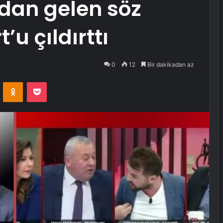
dan gelen söz
u çıldırttı
0
12
Bir dakikadan az
VKontakte
Odnoklassniki
Pocket