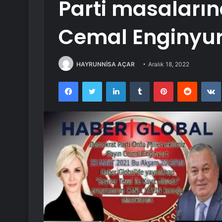
Parti masaların
Cemal Enginyurt’
HAYRUNNİSA AÇAR
Aralık 18, 2022
Facebook
Twitter
LinkedIn
Tumblr
Pinterest
Reddit