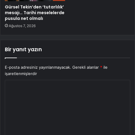
Gürsel Tekin’den ‘tutarlılık’
mesajı… Tarihi meselelerde
pusula net olmalı
Ağustos 7, 2026
Bir yanıt yazın
E-posta adresiniz yayınlanmayacak.
Gerekli alanlar
*
ile
işaretlenmişlerdir
Y
o
r
u
m
*