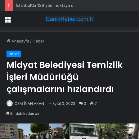
İstanbul’da 128 yeni noktaya daha EDS geliyor
Menü
Anasayfa
/
Haber
Haber
Midyat Belediyesi Temizlik
İşleri Müdürlüğü
çalışmalarını hızlandırdı
CEM İNAN AKAN
Eylül 3, 2023
0
7
Bir dakikadan az