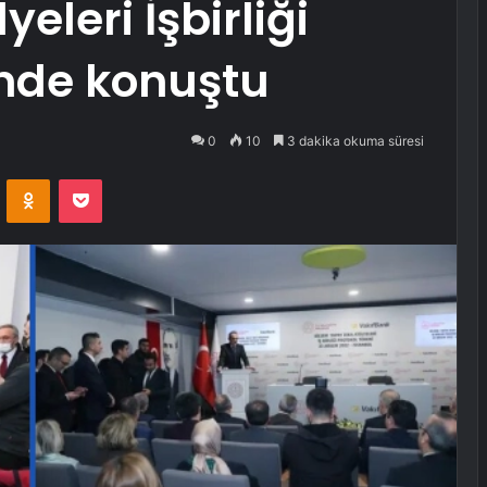
eleri İşbirliği
’nde konuştu
0
10
3 dakika okuma süresi
VKontakte
Odnoklassniki
Pocket