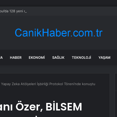
bul’da 128 yeni noktaya daha EDS geliyor
FA
HABER
EKONOMI
SAĞLIK
TEKNOLOJI
YAŞAM
 Yapay Zeka Atölyeleri İşbirliği Protokol Töreni’nde konuştu
anı Özer, BİLSEM