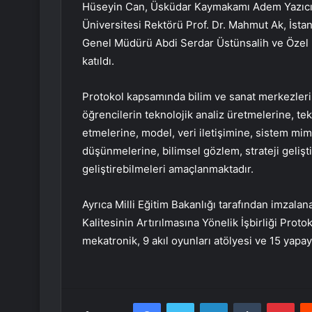
Hüseyin Can, Üsküdar Kaymakamı Adem Yazıcı,
Üniversitesi Rektörü Prof. Dr. Mahmut Ak, İstan
Genel Müdürü Abdi Serdar Üstünsalih ve Özel
katıldı.
Protokol kapsamında bilim ve sanat merkezleri
öğrencilerin teknolojik analiz üretmelerine, tekn
etmelerine, model, veri iletişimine, sistem mima
düşünmelerine, bilimsel gözlem, strateji gelişt
geliştirebilmeleri amaçlanmaktadır.
Ayrıca Milli Eğitim Bakanlığı tarafından imzala
Kalitesinin Artırılmasına Yönelik İşbirliği Pro
mekatronik, 9 akıl oyunları atölyesi ve 15 yapay
Facebook
Twitter
LinkedIn
Tumblr
Pint