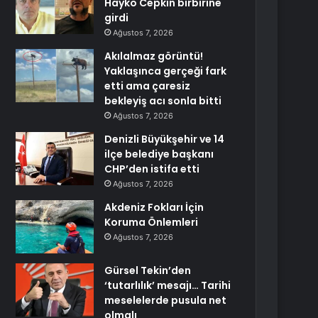
Hayko Cepkin birbirine
girdi
Ağustos 7, 2026
Akılalmaz görüntü!
Yaklaşınca gerçeği fark
etti ama çaresiz
bekleyiş acı sonla bitti
Ağustos 7, 2026
Denizli Büyükşehir ve 14
ilçe belediye başkanı
CHP’den istifa etti
Ağustos 7, 2026
Akdeniz Fokları İçin
Koruma Önlemleri
Ağustos 7, 2026
Gürsel Tekin’den
‘tutarlılık’ mesajı… Tarihi
meselelerde pusula net
olmalı