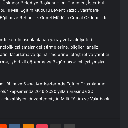
 Üsküdar Belediye Başkanı Hilmi Türkmen, İstanbul
bul İl Milli Eğitim Müdürü Levent Yazıcı, Vakıfbank
 Eğitim ve Rehberlik Genel Müdürü Cemal Özdemir de
nde kurulması planlanan yapay zeka atölyeleri,
olojik çalışmalar geliştirmelerine, bilgileri analiz
risi tasarlama ve geliştirmelerine, eleştirel ve yaratıcı
irme, işbirlikli öğrenme ve özgün tasarımlı çalışmalar
nan “Bilim ve Sanat Merkezlerinde Eğitim Ortamlarının
tokolü” kapsamında 2016-2020 yılları arasında 30
 zeka atölyesi düzenlenmiştir. Milli Eğitim ve Vakıfbank.
erest
Reddit
VKontakte
Odnoklassniki
Pocket
E-Posta ile paylaş
Yazdır