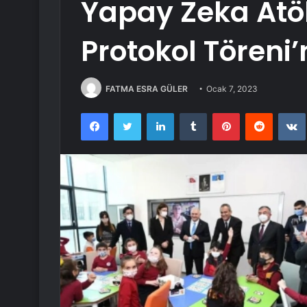
Yapay Zeka Atöly
Protokol Töreni
FATMA ESRA GÜLER
Ocak 7, 2023
Facebook
Twitter
LinkedIn
Tumblr
Pinterest
Reddit