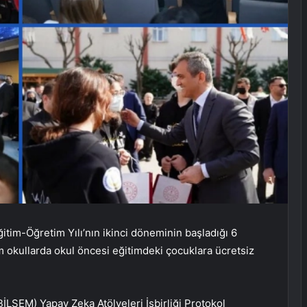
tim-Öğretim Yılı’nın ikinci döneminin başladığı 6
m okullarda okul öncesi eğitimdeki çocuklara ücretsiz
İLSEM) Yapay Zeka Atölyeleri İşbirliği Protokol