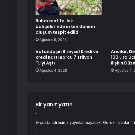
Buharkent’te ilek
bahçelerinde erken dönem
oluşum tespit edildi
Ağustos 5, 2026
Vatandaşın Bireysel Kredi ve
Arıcılar, 
Kredi Kartı Borcu 7 Trilyon
100 Lira Ü
TL’yi Aştı
İlişkin Düz
Ağustos 4, 2026
Ağustos 4, 
Bir yanıt yazın
E-posta adresiniz yayınlanmayacak.
Gerekli alanlar
*
i
Y