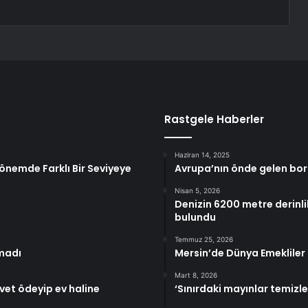
Rastgele Haberler
Haziran 14, 2025
Dönemde Farklı Bir Seviyeye
Avrupa’nın önde gelen bor
Nisan 5, 2026
Denizin 6200 metre derinli
bulundu
Temmuz 25, 2026
lmadı
Mersin’de Dünya Emeklile
Mart 8, 2026
rvet ödeyip ev haline
‘Sınırdaki mayınlar temizl