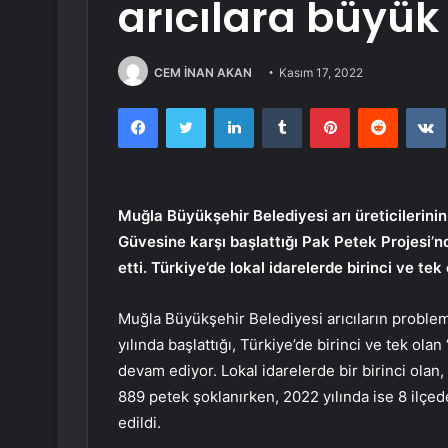
arıcılara büyük
CEM İNAN AKAN
Kasım 17, 2022
Facebook
Twitter
LinkedIn
Tumblr
Pinterest
Reddit
Muğla Büyükşehir Belediyesi arı üreticilerini
Güvesine karşı başlattığı Pak Petek Projesi’n
etti. Türkiye’de lokal idarelerde birinci ve tek 
Muğla Büyükşehir Belediyesi arıcıların proble
yılında başlattığı, Türkiye’de birinci ve tek ola
devam ediyor. Lokal idarelerde bir birinci olan
889 petek şoklanırken, 2022 yılında ise 8 ilçed
edildi.