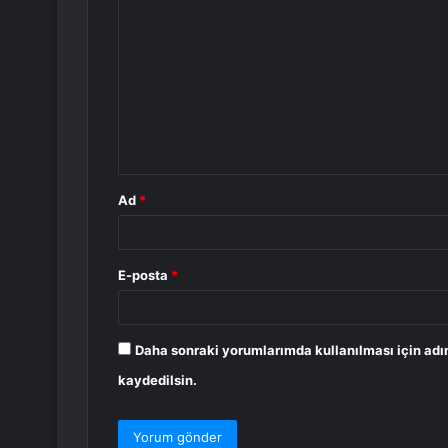
o
r
u
m
*
Ad
*
E-posta
*
Daha sonraki yorumlarımda kullanılması için adı
kaydedilsin.