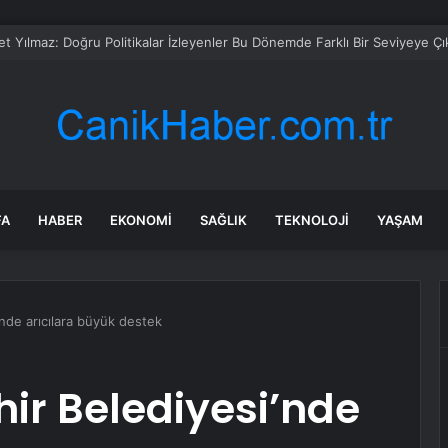
 Gider’den CHP Kurultayına Tepki
FA
HABER
EKONOMI
SAĞLIK
TEKNOLOJI
YAŞAM
nde arıcılara büyük destek
ir Belediyesi’nde