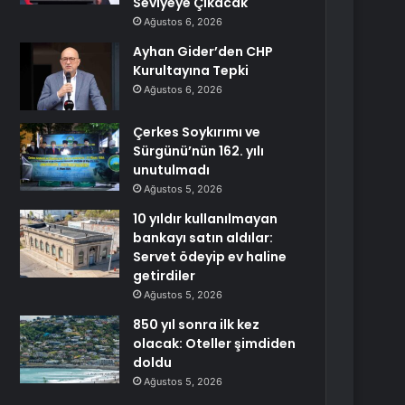
Seviyeye Çıkacak
Ağustos 6, 2026
Ayhan Gider’den CHP
Kurultayına Tepki
Ağustos 6, 2026
Çerkes Soykırımı ve
Sürgünü’nün 162. yılı
unutulmadı
Ağustos 5, 2026
10 yıldır kullanılmayan
bankayı satın aldılar:
Servet ödeyip ev haline
getirdiler
Ağustos 5, 2026
850 yıl sonra ilk kez
olacak: Oteller şimdiden
doldu
Ağustos 5, 2026