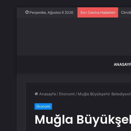
Ayhan
Perşembe, Ağustos 6 2026
Son Dakika Haberleri
ANASAY
Anasayfa
/
Ekonomi
/
Muğla Büyükşehir Belediyesi’
Ekonomi
Muğla Büyükşeh