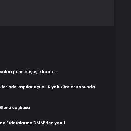
saları günü düşüşle kapattı
klerinde kapılar açıldı: Siyah küreler sonunda
r Günü coşkusu
endi’ iddialarına DMM’den yanıt