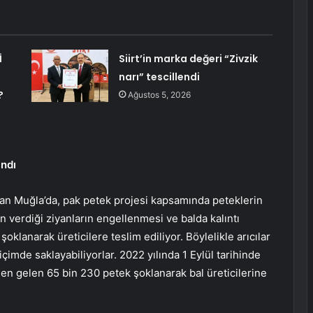
İ
Siirt’in marka değeri “Zivzik
narı” tescillendi
?
Ağustos 5, 2026
andı
olan Muğla’da, pak petek projesi kapsamında peteklerin
erdiği ziyanların engellenmesi ve balda kalıntı
lanarak üreticilere teslim ediliyor. Böylelikle arıcılar
çimde saklayabiliyorlar. 2022 yılında 1 Eylül tarihinde
den gelen 65 bin 230 petek şoklanarak bal üreticilerine