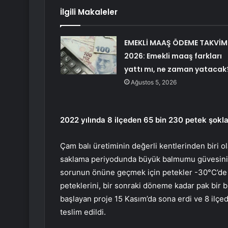
İlgili Makaleler
EMEKLİ MAAŞ ÖDEME TAKVİM
2026: Emekli maaş farkları
yattı mı, ne zaman yatacak
Ağustos 5, 2026
2022 yılında 8 ilçeden 65 bin 230 petek şokl
Çam balı üretiminin değerli kentlerinden biri 
saklama periyodunda büyük balmumu güvesinin v
sorunun önüne geçmek için petekler -30°C’de şok
peteklerini, bir sonraki döneme kadar pak bir bi
başlayan proje 15 Kasım’da sona erdi ve 8 ilçe
teslim edildi.