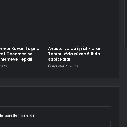
Devlete Kovan Başına
Avusturya’da işsizlik oranı
cret Ödenmesine
Temmuz’da yüzde 6,9’da
enlemeye Tepkili
sabit kaldı
2026
Ağustos 4, 2026
le işaretlenmişlerdir