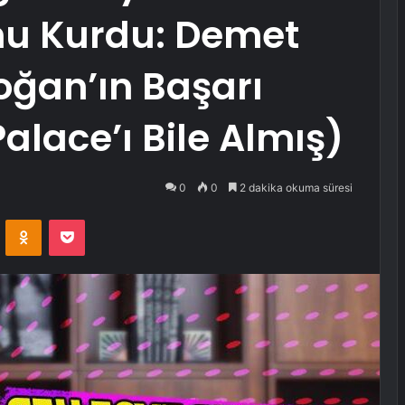
nu Kurdu: Demet
oğan’ın Başarı
alace’ı Bile Almış)
0
0
2 dakika okuma süresi
VKontakte
Odnoklassniki
Pocket