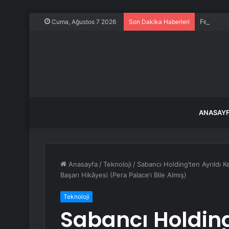
Fethiye G
Cuma, Ağustos 7 2026
Son Dakika Haberleri
ANASAY
Anasayfa
/
Teknoloji
/
Sabancı Holding’ten Ayrıldı 
Başarı Hikâyesi (Pera Palace’ı Bile Almış)
Teknoloji
Sabancı Holding