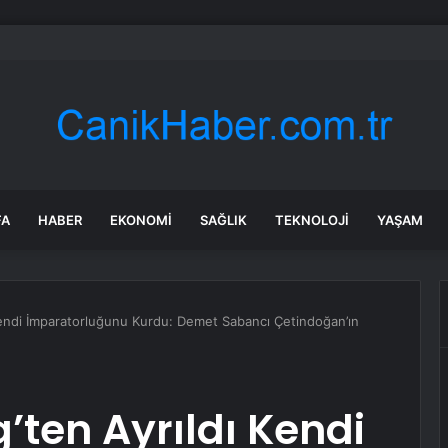
öcek’teki Orman Yangınına Müdahale Güçlendirildi: Hava ve Kara Ekipleri 
FA
HABER
EKONOMI
SAĞLIK
TEKNOLOJI
YAŞAM
Kendi İmparatorluğunu Kurdu: Demet Sabancı Çetindoğan’ın
’ten Ayrıldı Kendi