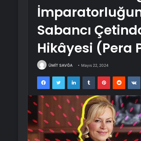
İmparatorluğu
Sabancı Çetind
Hikâyesi (Pera P
ÜMİT SAVĞA
Mayıs 22, 2024
Facebook
Twitter
LinkedIn
Tumblr
Pinterest
Reddit