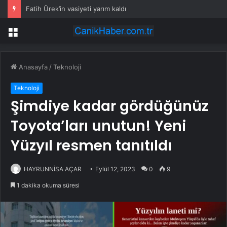
Fatih Ürek’in vasiyeti yarım kaldı
Menü
Anasayfa
/
Teknoloji
Teknoloji
Şimdiye kadar gördüğünüz
Toyota’ları unutun! Yeni
Yüzyıl resmen tanıtıldı
HAYRUNNİSA AÇAR
Eylül 12, 2023
0
9
1 dakika okuma süresi