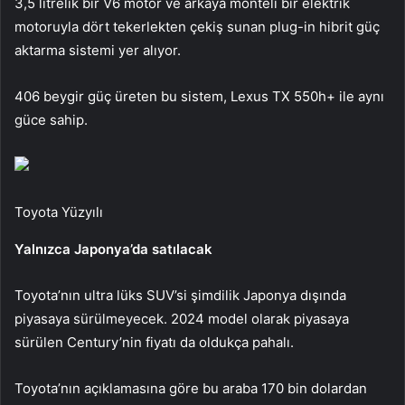
3,5 litrelik bir V6 motor ve arkaya monteli bir elektrik
motoruyla dört tekerlekten çekiş sunan plug-in hibrit güç
aktarma sistemi yer alıyor.
406 beygir güç üreten bu sistem, Lexus TX 550h+ ile aynı
güce sahip.
Toyota Yüzyılı
Yalnızca Japonya’da satılacak
Toyota’nın ultra lüks SUV’si şimdilik Japonya dışında
piyasaya sürülmeyecek. 2024 model olarak piyasaya
sürülen Century’nin fiyatı da oldukça pahalı.
Toyota’nın açıklamasına göre bu araba 170 bin dolardan