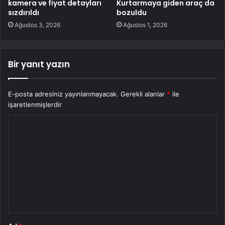
kamera ve fiyat detayları
Kurtarmaya giden araç da
sızdırıldı
bozuldu
Ağustos 3, 2026
Ağustos 1, 2026
Bir yanıt yazın
E-posta adresiniz yayınlanmayacak.
Gerekli alanlar
*
ile
işaretlenmişlerdir
Y
o
r
u
m
*