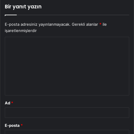
Bir yanıt yazın
E-posta adresiniz yayınlanmayacak.
Gerekli alanlar
*
ile
işaretlenmişlerdir
Y
o
r
u
m
*
Ad
*
E-posta
*