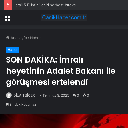
İsrail 5 Filistinli esiri serbest bıraktı
Menü
Anasayfa
/
Haber
Haber
SON DAKİKA: İmralı
heyetinin Adalet Bakanı ile
görüşmesi ertelendi
DİLAN BİÇER
Temmuz 9, 2025
0
0
Bir dakikadan az