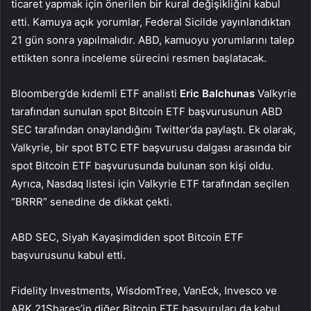
ticaret yapmak için önerilen bir kural değişikliğini kabul
etti. Kamuya açık yorumlar, Federal Sicilde yayınlandıktan
21 gün sonra yapılmalıdır. ABD, kamuoyu yorumlarını talep
ettikten sonra inceleme sürecini resmen başlatacak.
Bloomberg’de kıdemli ETF analisti
Eric Balchunas
Valkyrie
tarafından sunulan spot Bitcoin ETF başvurusunun ABD
SEC tarafından onaylandığını Twitter’da paylaştı. Ek olarak,
Valkyrie, bir spot BTC ETF başvurusu dalgası arasında bir
spot Bitcoin ETF başvurusunda bulunan son kişi oldu.
Ayrıca, Nasdaq listesi için Valkyrie ETF tarafından seçilen
“BRRR” senedine de dikkat çekti.
ABD SEC,
Siyah Kaya
şimdiden spot Bitcoin ETF
başvurusunu kabul etti.
Fidelity Investments, WisdomTree, VanEck, Invesco ve
ARK 21Shares’in diğer Bitcoin ETF başvuruları da kabul