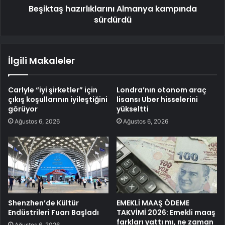
Beşiktaş hazırlıklarını Almanya kampında
sürdürdü
İlgili Makaleler
Carlyle “iyi şirketler” için
Londra’nın otonom araç
çıkış koşullarının iyileştiğini
lisansı Uber hisselerini
görüyor
yükseltti
Ağustos 6, 2026
Ağustos 6, 2026
Shenzhen’de Kültür
EMEKLİ MAAŞ ÖDEME
Endüstrileri Fuarı Başladı
TAKVİMİ 2026: Emekli maaş
farkları yattı mı, ne zaman
Ağustos 6, 2026