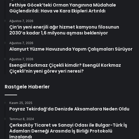
Fethiye Göcek’teki Orman Yangınına Müdahale
Güçlendirildi: Hava ve Kara Ekipleri Artırıldı
Ağustos 7, 2026
Çin’in yeni enerjili ağır hizmet kamyonu filosunun
2030’a kadar 1,6 milyonu aşması bekleniyor
Ağustos 7, 2026
Alanyurt Yüzme Havuzunda Yapım Çalışmaları Sürüyor
Ağustos 7, 2026
Esengül Korkmaz Çiçekli kimdir? Esengül Korkmaz
Çiçekli’nin yeni görev yeri neresi?
Rastgele Haberler
Kasım 25, 2025
Poyraz Tekirdağ’da Denizde Aksamalara Neden Oldu
Temmuz 8, 2024
Çerkezköy Ticaret ve Sanayi Odası ile Bulgar-Türk İş
Adamları Derneği Arasında İş Birliği Protokolü
İmzalandı