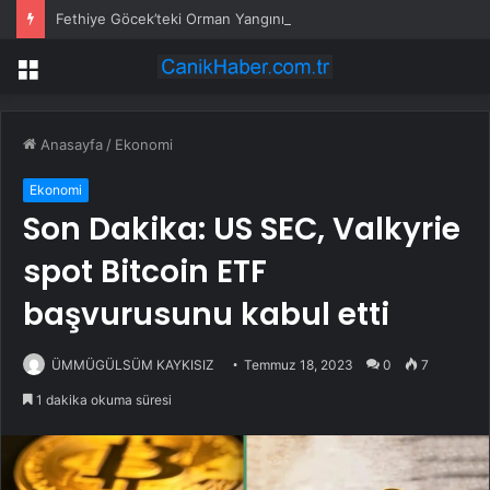
Fethiye Göcek’teki Orman Yangınına Müdahale Güçlendirildi: Hava ve Kara Ekipleri Artırıldı
Menü
Anasayfa
/
Ekonomi
Ekonomi
Son Dakika: US SEC, Valkyrie
spot Bitcoin ETF
başvurusunu kabul etti
ÜMMÜGÜLSÜM KAYKISIZ
Temmuz 18, 2023
0
7
1 dakika okuma süresi