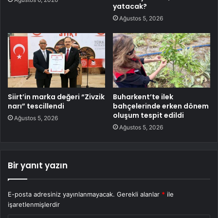
yatacak?
Ağustos 5, 2026
Siirt’in marka değeri “Zivzik
Buharkent’te ilek
narı” tescillendi
bahçelerinde erken dönem
oluşum tespit edildi
Ağustos 5, 2026
Ağustos 5, 2026
Bir yanıt yazın
E-posta adresiniz yayınlanmayacak.
Gerekli alanlar
*
ile
işaretlenmişlerdir