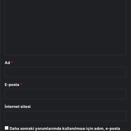
Y
o
r
u
m
*
Ad
*
E-posta
*
İnternet sitesi
Daha sonraki yorumlarımda kullanılması için adım, e-posta