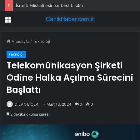
İsrail 5 Filistinli esiri serbest bıraktı
Menü
Anasayfa
/
Teknoloji
Teknoloji
Telekomünikasyon Şirketi
Odine Halka Açılma Sürecini
Başlattı
DİLAN BİÇER
Mart 13, 2024
0
0
2 dakika okuma süresi