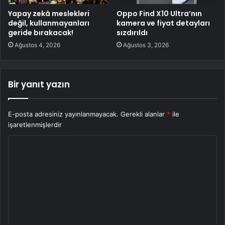
Yapay zekâ meslekleri
Oppo Find X10 Ultra’nın
değil, kullanmayanları
kamera ve fiyat detayları
geride bırakacak!
sızdırıldı
Ağustos 4, 2026
Ağustos 3, 2026
Bir yanıt yazın
E-posta adresiniz yayınlanmayacak.
Gerekli alanlar
*
ile
işaretlenmişlerdir
Y
o
r
u
m
*