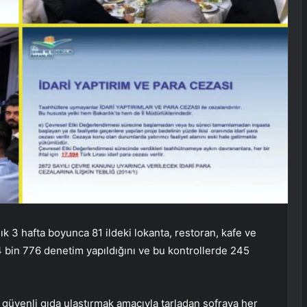
k 3 hafta boyunca 81 ildeki lokanta, restoran, kafe ve
4 bin 776 denetim yapıldığını ve bu kontrollerde 245
a güvenli gıda ulaştırmak amacıyla tarladan sofraya her