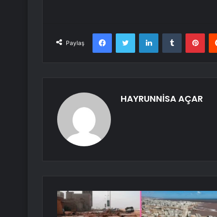
Facebook
Twitter
LinkedIn
Tumblr
Pint
Paylaş
HAYRUNNİSA AÇAR