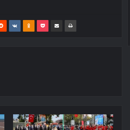
erest
Reddit
VKontakte
Odnoklassniki
Pocket
E-Posta ile paylaş
Yazdır