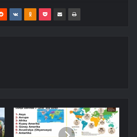
erest
Reddit
VKontakte
Odnoklassniki
Pocket
E-Posta ile paylaş
Yazdır