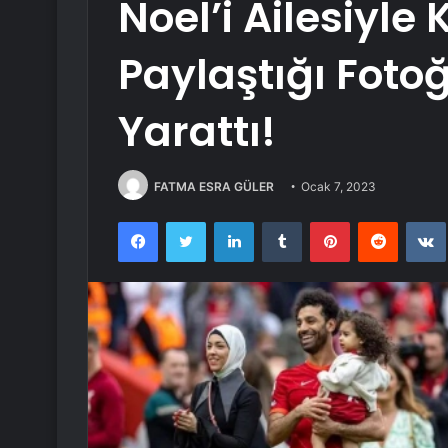
Noel’i Ailesiyle
Paylaştığı Foto
Yarattı!
FATMA ESRA GÜLER
Ocak 7, 2023
Facebook
Twitter
LinkedIn
Tumblr
Pinterest
Reddit