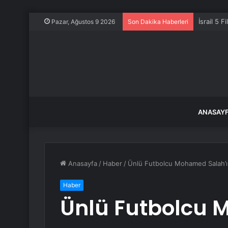
İsrail 5 Fi
Pazar, Ağustos 9 2026
Son Dakika Haberleri
ANASAY
Anasayfa
/
Haber
/
Ünlü Futbolcu Mohamed Salah’ın N
Haber
Ünlü Futbolcu 