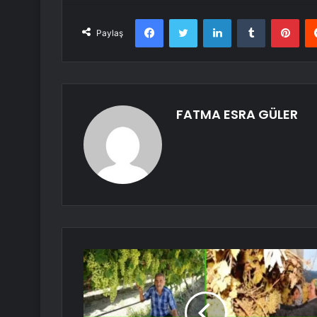
Facebook
Twitter
LinkedIn
Tumblr
Pint
Paylaş
FATMA ESRA GÜLER