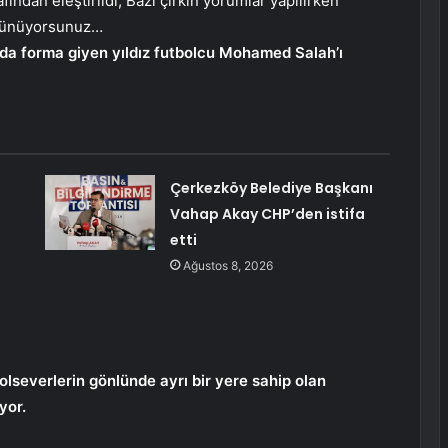
fından eleştirildi; Bazı çirkin yorumlar yapılırken
üşünüyorsunuz…
’da forma giyen yıldız futbolcu Mohamed Salah’ı
Çerkezköy Belediye Başkanı
Vahap Akay CHP’den istifa
etti
Ağustos 8, 2026
olseverlerin gönlünde ayrı bir yere sahip olan
yor.